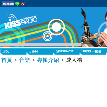
首頁
>
音樂
>
專輯介紹
> 成人禮