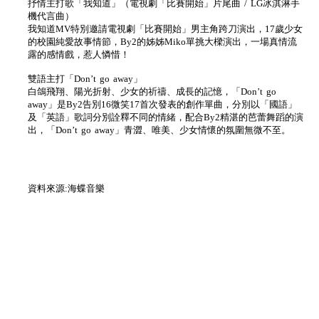
抒情主打歌「我知道」（電視劇「比賽開始」片尾曲 / LG冰淇淋手
機代言曲）
我知道MV特別邀請電視劇「比賽開始」男主角跨刀演出，17歲少女
的校園純愛故事情節，By2的姊姊Miko單挑大樑演出，一場真情流
露的感情戲，惹人憐惜！
雙語主打「Don’t go away」
白鴿飛翔、陽光折射、少女的祈禱、成長的記憶，「Don’t go
away」是By2告別16微笑17首次發表的創作單曲，分別以「國語」
及「英語」歌詞分別詮釋不同的情緒，配合By2精湛的芭蕾舞蹈的演
出，「Don’t go away」青澀、唯美、少女情懷的氛圍無微不至。
資料來源:海蝶音樂