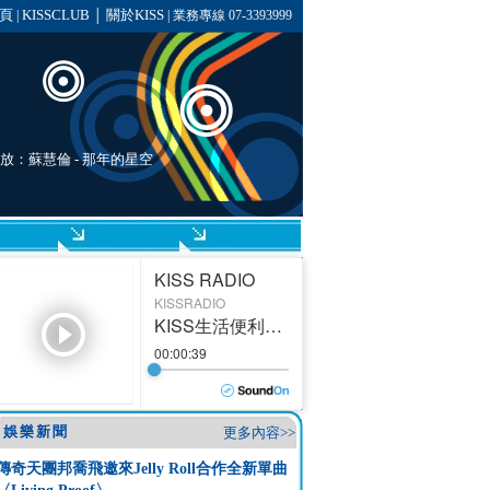
頁
KISSCLUB
關於KISS
|
│
| 業務專線 07-3393999
播放：
蘇慧倫
- 那年的星空
娛樂新聞
更多內容>>
傳奇天團邦喬飛邀來Jelly Roll合作全新單曲