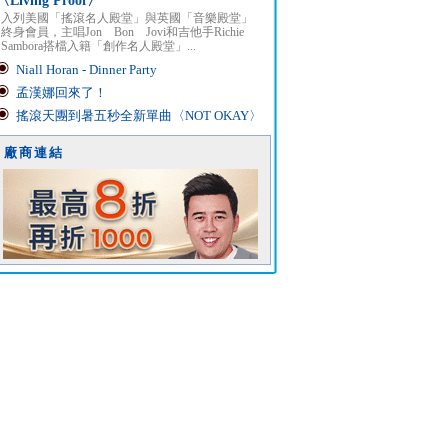
〈Living Proof〉
入列美國「搖滾名人殿堂」與英國「音樂殿堂」
終身會員，主唱Jon Bon Jovi和吉他手Richie
Sambora搭檔入籍「創作名人殿堂」...
Niall Horan - Dinner Party
孟漢娜回來了！
搖滾天團到暑五秒全新單曲〈NOT OKAY〉
廠商連結