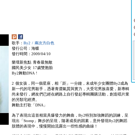
歌手：
By2 / 兩次方白色
發行公司：海蝶
發行時間：2009/04/10
樂壇新焦點 青春最無敵
國民美少女 17歲雙胞胎
By2舞動DNA !
2 個女孩，同一個星座，相「距」一分鐘，未成年少女團體By2成為
新一代的宅男殺手，憑著青澀氣質與實力，大受宅男族喜愛，新專輯
尚未發行，網友們已經在網路上自行發起專輯團購活動，創造唱片業
的另類宅經濟。
舞動主打歌「DNA」
為了表現出這首相當具爆發力的舞曲，By2特別加強舞蹈的訓練，呈
現出「Stomp」舞步的呈現，隨著成長的因素，意外發現By2的舞蹈
肢體的表現中，慢慢開始流露出一些性感的曲線！