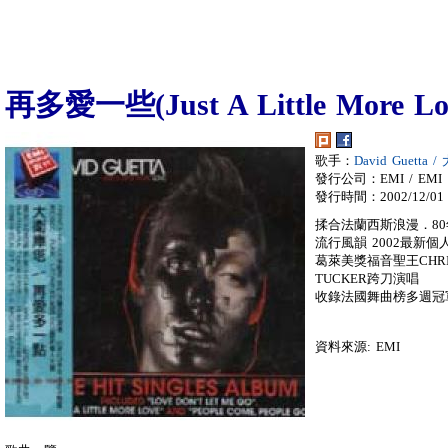
再多愛一些(Just A Little More Lo
歌手：
David Guetta
發行公司：EMI / EMI
發行時間：2002/12/01
揉合法蘭西斯浪漫．80年代N
流行風韻 2002最新個
葛萊美獎福音聖王CHRIS
TUCKER跨刀演唱
收錄法國舞曲榜多週冠軍單曲Ju
資料來源: EMI