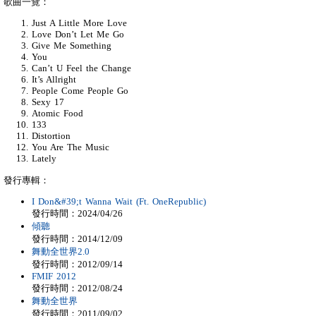
歌曲一覽：
Just A Little More Love
Love Don’t Let Me Go
Give Me Something
You
Can’t U Feel the Change
It’s Allright
People Come People Go
Sexy 17
Atomic Food
133
Distortion
You Are The Music
Lately
發行專輯：
I Don&#39;t Wanna Wait (Ft. OneRepublic)
發行時間：2024/04/26
傾聽
發行時間：2014/12/09
舞動全世界2.0
發行時間：2012/09/14
FMIF 2012
發行時間：2012/08/24
舞動全世界
發行時間：2011/09/02