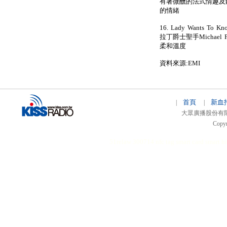
有著微醺的法式情趣及
的情緒
16. Lady Wants T
拉丁爵士聖手Michae
柔和溫度
資料來源:EMI
首頁
新血
|
|
大眾廣播股份有限公司 
Copyr
51relaw
300714
nfc tag
smart card smart
hi