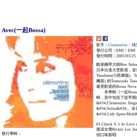
Avec(一起Bossa)
歌手：
Clementine / 
發行公司：EMI / EMI
發行時間：2005/03/25
酷派鋼琴大師Ben Si
日本出道大受歡迎，並曾與名音
Yasuharu(小西康陽)、T
機器) 的Tomoyuki
最受歡迎的Bossa Nova 
本專輯《一起Bossa》是
輯，其中包括了從早期如&#34
&#34;Clementine Sin
&#34;Solita&#34;、
&#34;Cafe Apre
01.Chuck E.’s In Love 
搖滾女傑Rickie Lee 
發行專輯：
頌口味新唱