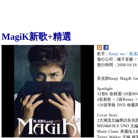
MagiK新歌+精選
歌手：
Kenji wu / 吳
發行公司：種子音樂 / SE
發行時間：2008/10/18
吳克群Kenji MagiK G
Spotlight
32首K 歌精選+20首M
4首新歌 + 2首Remix
+20首單曲 DVD 收
Cover Story
3大潮流主編專訪吳克
MEN&#39;S UNO 
Marie Claire 美
Taipei Walker 主編 