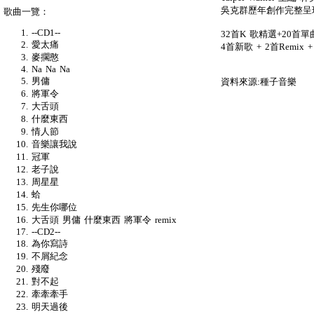
吳克群歷年創作完整呈
歌曲一覽：
--CD1--
32首K 歌精選+20首單
愛太痛
4首新歌 + 2首Remix
麥擱憨
Na Na Na
男傭
資料來源:種子音樂
將軍令
大舌頭
什麼東西
情人節
音樂讓我說
冠軍
老子說
周星星
蛤
先生你哪位
大舌頭 男傭 什麼東西 將軍令 remix
--CD2--
為你寫詩
不屑紀念
殘廢
對不起
牽牽牽手
明天過後