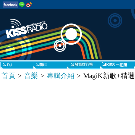
首頁
>
音樂
>
專輯介紹
> MagiK新歌+精選