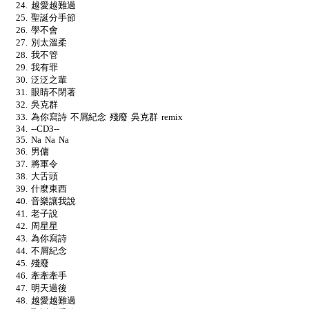
越愛越難過
聖誕分手節
學不會
別太溫柔
我不管
我有罪
泛泛之輩
眼睛不閉著
吳克群
為你寫詩 不屑紀念 殘廢 吳克群 remix
--CD3--
Na Na Na
男傭
將軍令
大舌頭
什麼東西
音樂讓我說
老子說
周星星
為你寫詩
不屑紀念
殘廢
牽牽牽手
明天過後
越愛越難過