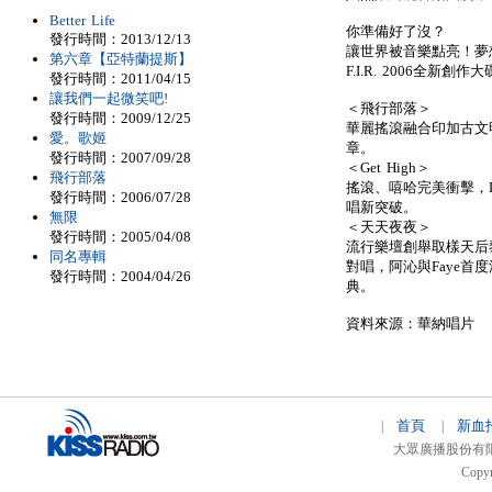
Better Life
你準備好了沒？
發行時間：2013/12/13
讓世界被音樂點亮！夢想跟
第六章【亞特蘭提斯】
F.I.R. 2006全新創
發行時間：2011/04/15
讓我們一起微笑吧!
＜飛行部落＞
發行時間：2009/12/25
華麗搖滾融合印加古文
愛。歌姬
章。
發行時間：2007/09/28
＜Get High＞
飛行部落
搖滾、嘻哈完美衝擊，DJ
發行時間：2006/07/28
唱新突破。
無限
＜天天夜夜＞
發行時間：2005/04/08
流行樂壇創舉取樣天后黎安
同名專輯
對唱，阿沁與Faye
發行時間：2004/04/26
典。
資料來源：華納唱片
首頁
新血
|
|
大眾廣播股份有限公司 
Copyr