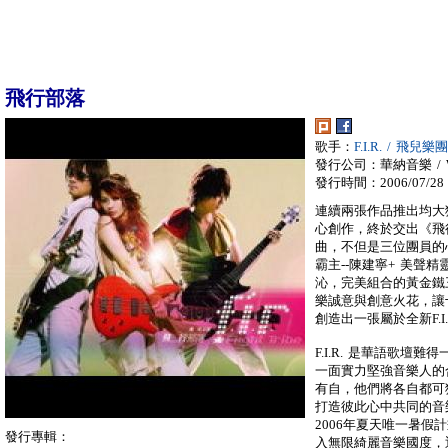
飛行部落
歌手：
F.I.R. / 飛兒樂團
發行公司：華納音樂 / War
發行時間：2006/07/28
連續兩張作品推出均大獲
心創作，終於交出《飛
曲，不但是三位團員的
霸主--陳建寧+ 美聲精靈
沁，完美組合的黃金鐵
樂誠意與創意火花，讓
創造出一張屬於全新F.I
F.I.R. 是華語歌
一面實力堅強音樂人的合
有自，他們將各自都可
打造彼此心中共同的音
2006年夏天唯一暑假計
發行專輯：
入無限綺麗音樂國度，