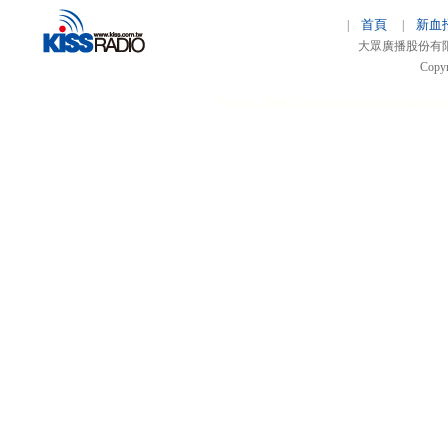
首頁
新血
|
|
大眾廣播股份有限公司 
Copyr
51relaw
300714
nfc tag
smart card smart
hi