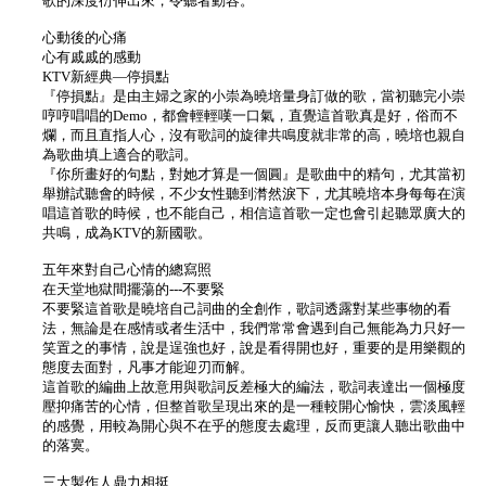
歌的深度衍伸出來，令聽者動容。
心動後的心痛
心有戚戚的感動
KTV新經典—停損點
『停損點』是由主婦之家的小崇為曉培量身訂做的歌，當初聽完小崇
哼哼唱唱的Demo，都會輕輕嘆一口氣，直覺這首歌真是好，俗而不
爛，而且直指人心，沒有歌詞的旋律共鳴度就非常的高，曉培也親自
為歌曲填上適合的歌詞。
『你所畫好的句點，對她才算是一個圓』是歌曲中的精句，尤其當初
舉辦試聽會的時候，不少女性聽到潸然淚下，尤其曉培本身每每在演
唱這首歌的時候，也不能自己，相信這首歌一定也會引起聽眾廣大的
共鳴，成為KTV的新國歌。
五年來對自己心情的總寫照
在天堂地獄間擺蕩的---不要緊
不要緊這首歌是曉培自己詞曲的全創作，歌詞透露對某些事物的看
法，無論是在感情或者生活中，我們常常會遇到自己無能為力只好一
笑置之的事情，說是逞強也好，說是看得開也好，重要的是用樂觀的
態度去面對，凡事才能迎刃而解。
這首歌的編曲上故意用與歌詞反差極大的編法，歌詞表達出一個極度
壓抑痛苦的心情，但整首歌呈現出來的是一種較開心愉快，雲淡風輕
的感覺，用較為開心與不在乎的態度去處理，反而更讓人聽出歌曲中
的落寞。
三大製作人鼎力相挺