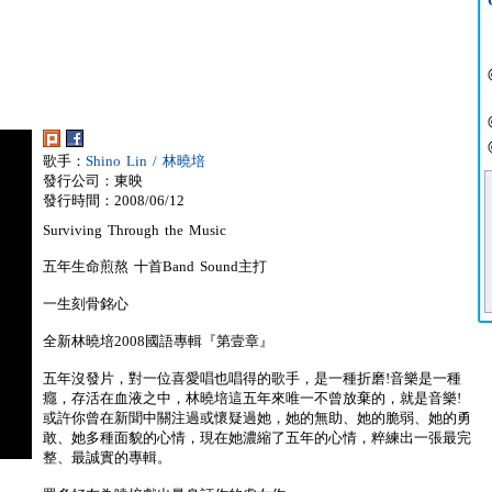
歌手：
Shino Lin / 林曉培
發行公司：東映
發行時間：2008/06/12
Surviving Through the Music
五年生命煎熬 十首Band Sound主打
一生刻骨銘心
全新林曉培2008國語專輯『第壹章』
五年沒發片，對一位喜愛唱也唱得的歌手，是一種折磨!音樂是一種
癮，存活在血液之中，林曉培這五年來唯一不曾放棄的，就是音樂!
或許你曾在新聞中關注過或懷疑過她，她的無助、她的脆弱、她的勇
敢、她多種面貌的心情，現在她濃縮了五年的心情，粹練出一張最完
整、最誠實的專輯。