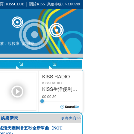
頁
KISSCLUB
關於KISS
|
│
| 業務專線 07-3393999
播放：
脫拉庫
- 談戀愛
娛樂新聞
更多內容>>
搖滾天團到暑五秒全新單曲〈NOT