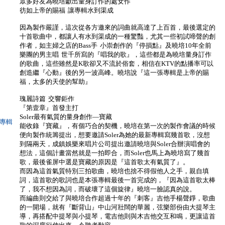
眾多好友為曉培獻出量身訂作的處女作
彷如上帝的賜福 讓專輯水到渠成
因為製作嚴謹，這次從各方邀來的詞曲就高達了上百首，最後選定的
十首歌曲中，都讓人有水到渠成的一種驚豔，尤其一些初試啼聲的創
作者，如主婦之店的Bass手 小崇創作的『停損點』及曉培10年全前
樂團的男主唱 世千所寫的『唱我的歌』，這些都是為曉培量身訂作
的歌曲，這些雖然是K歌卻又不流於俗套，相信在KTV的點播率可以
創造繼『心動』後的另一波高峰。曉培說『這一張專輯是上帝的賜
福，太多的天使的幫助』
瑰麗詩篇 交響鉅作
『第壹章』首發主打
Soler最有氣質的量身創作—寶藏
錄專輯
能收錄『寶藏』，有個巧合的契機，曉培在第一次的製作會議的時候
便向製作統籌提出，想要邀請Soler為她的最新專輯寫幾首歌，沒想
到隔兩天，成鎮娛樂來唱片公司提出邀請曉培與Soler合辦演唱會的
想法，這個計畫當然就是一拍即合，而Soler也馬上為曉培寫了幾首
歌，最後雀屏中選是寶藏的原因是『這首歌太有氣質了』。
而因為這首氣質特別三拍歌曲，曉培也捨不得假他人之手，親自填
詞，這首歌的歌詞也是本張專輯最後一首完成的，『因為這首歌太棒
了，我不想因為詞，而破壞了這個旋律』曉培一臉認真的說。
而編曲則交給了與曉培合作超過十年的『刺客』吉他手楊聲錚，歌曲
的一開場，就有『斷背山』中山河壯闊的華麗，弦樂部份由大提琴主
導，再搭配中提琴與小提琴，電吉他則與木吉他交互和鳴，更讓這首