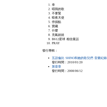
幸
唱我的歌
不要緊
暗夜天使
停損點
寶藏
什麼
充氣娃娃
B612星球 相信童話
PRAY
發行專輯：
五語倫比 SHINO和她的歌兒們 音樂紀
發行時間：2010/01/20
第壹章
發行時間：2008/06/12