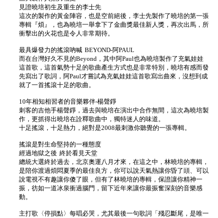
見證曉培初生及重生的李士先
這次的製作的黃金陣容，也是空前絕後，李士先製作了曉培的第一張
專輯『煩』，也為曉培一舉拿下了金曲獎最佳新人獎，再次出馬，所
衝擊出的火花也是令人非常期待。
最具爆發力的搖滾吶喊 BEYOND-阿PAUL
而在台灣好久不見的Beyond，其中阿Paul也為曉培製作了充氣娃娃
這首歌，這首氣勢十足的歌曲產生方式也是非常特別，曉培有感而發
先寫出了歌詞，阿Paul才嘗試為充氣娃娃這首歌寫出曲來，沒想到成
就了一首搖滾十足的歌曲。
10年相知相習者的音樂夥伴-楊聲錚
刺客的吉他手楊聲錚，過去與曉培在演出中合作無間，這次為曉培製
作，更抓得出曉培在詮釋歌曲中，獨特迷人的味道。
十足搖滾，十足熱力，絕對是2008最刺激你聽覺的一張專輯。
搖滾是對生命堅持的一種態度
經過地獄之後 終於看見天堂
總統大選終於過去，北京奧運八月才來，在這之中，林曉培的專輯，
是陪你渡過煩悶夏季的最佳良方，你可以說天氣熱讓你昏了頭、可以
說電視不有趣讓你傻了眼，但有了林曉培的專輯，保證讓你精神一
振，彷如一道冰泉衝過腦門，留下近年來讓你最振奮深刻的音樂感
動。
主打歌〈停損點〉每唱必哭，尤其最後一句歌詞「殘忍斷尾，是唯一