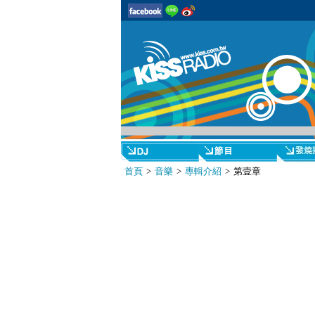
首頁
>
音樂
>
專輯介紹
> 第壹章