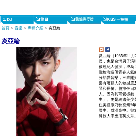
首頁
>
音樂
>
專輯介紹
> 炎亞綸
炎亞綸
炎亞綸（1985年1
員，也是台灣男子演
被經紀人發掘，成為
飛輪海這個青春人氣組
分熱愛音樂，三歲開
樂有著超人的敏感度
琴和長笛。曾擔任日本
人。因為其可愛樣貌
主」、更是網路美少
住美國康乃狄克州5
國中、成淵高中。曾
科技大學應用英文系