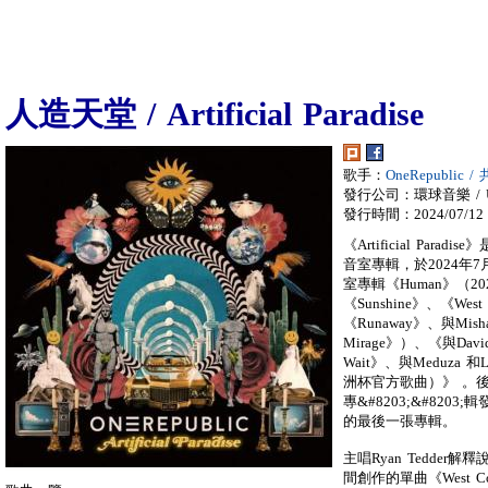
人造天堂 / Artificial Paradise
歌手：
OneRepublic 
發行公司：環球音樂 / Univ
發行時間：2024/07/12
《Artificial Para
音室專輯，於2024年
室專輯《Human》（2
《Sunshine》、《West 
《Runaway》、與Mis
Mirage》）、《與David 
Wait》、與Meduza 和
洲杯官方歌曲）》 。後
專&#8203;&#8203
的最後一張專輯。
主唱Ryan Tedde
間創作的單曲《West 