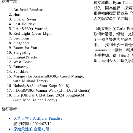
歌曲一覽：
獨立單曲。Ryan Te
成的，因為他們「探索
Artificial Paradise
張專輯的標題描述為「
Hurt
人的願望產生了共鳴」
Sink or Swim
Last Holiday
《獨立報》的Carla 
I Ain&#39;t Worried
Red Light Green Light
歌”和“活潑、輕鬆、充滿
Serotonin
了一種音樂進步的融合
Singapore
用」。找到至少一首他們會喜
Room for You
Grammy.com撰
Stargazing
產生共鳴。從《Hurt》
Entr&#39;acte
圍，再到令人回味的歌
West Coast
Runaway
Sunshine
Mirage (for Assassin&#39;s Creed Mirage;
with Mishaal Tamer)
Nobody&#34; (from Kaiju No. 8)
I Don&#39;t Wanna Wait (with David Guetta)
Fire (Official UEFA Euro 2024 Song)&#34;
(with Meduza and Leony)
發行專輯：
人造天堂 / Artificial Paradise
發行時間：2024/07/12
原始天性(白金慶功盤)