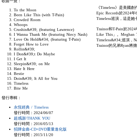
歌曲一覽：
《Timeless》是美國創
To the Moon
Epic Records於20
Been Like This (with T-Pain)
Timeless巡演，這
Crowded Room
Whoops
Trainor和T-Pain於2
Crushin&#39; (featuring Lawrence)
Like This」。Megha
I Wanna Thank Me (featuring Niecy Nash)
Love On Hold&#34; (featuring T-Pain)
Timeless&#34;巡演，Nata
Forget How to Love
Trainor的兄弟Rya
Rollin&#39;
I Don&#39;t Do Maybe
I Get It
Sleepin&#39; on Me
Hate It Here
Bestie
Doin&#39; It All for You
Timeless
Bite Me
發行專輯：
永恆經典 / Timeless
發行時間：2024/06/07
超感謝/THANK YOU
發行時間：2016/05/13
招牌金曲-CD+DVD重量進化版
發行時間：2015/11/20