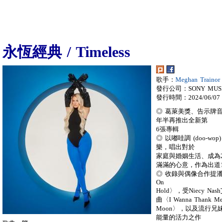
永恆經典 / Timeless
歌手：
Meghan Train
發行公司：SONY MUS
發行時間：2024/06/07
◎ 葛萊美獎、告示牌
年半再推出全新第
6張專輯
◎ 以嘟哇調 (doo-
樂，唱出對於
家庭與婚姻生活、成為
滿滿的心意，作為出道
◎ 收錄與偶像合作提潘 (T-
On
Hold〉，受Niecy
曲〈I Wanna Than
Moon〉，以及流行兄妹團L
能量的活力之作