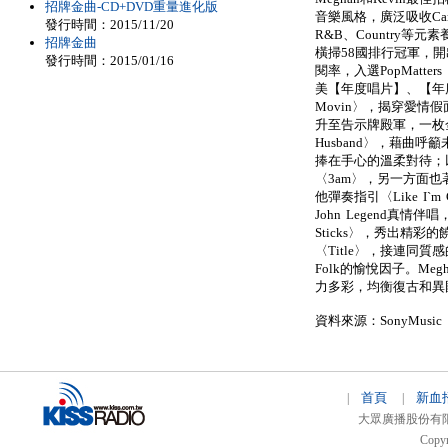
招牌金曲-CD+DVD重量進化版
音樂風格，廣泛吸收Caribb
發行時間：2015/11/20
R&B、Country等元素養
招牌金曲
橫掃58國排行冠軍，開出
發行時間：2015/01/16
閱率，入選PopMatt
美【年度唱片】、【年度
Movin〉，揭穿愛
升至告示牌殿軍，一枚金唱
Husband〉，藉曲
捧在手心的溫柔對待；以絕
〈3am〉，另一方面也著
他彈奏指引〈Like I`m
John Legend真情
Sticks〉，秀出精彩
〈Title〉，接連同質感的〈
Folk的愉悅因子。M
力多彩，均衡復古和異
資料來源：SonyMusic
首頁
新血
|
|
大眾廣播股份有限公司 
Copyr