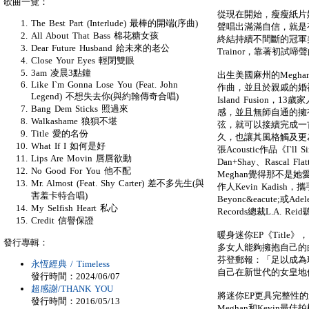
歌曲一覽：
從現在開始，瘦瘦紙片
The Best Part (Interlude) 最棒的開端(序曲)
聲唱出滿滿自信，就是有本事甩
All About That Bass 棉花糖女孩
終結持續不間斷的冠軍美
Dear Future Husband 給未來的老公
Trainor，靠著初試啼聲的
Close Your Eyes 輕閉雙眼
3am 凌晨3點鐘
出生美國麻州的Megh
Like I`m Gonna Lose You (Feat. John
作曲，並且於親戚的婚
Legend) 不想失去你(與約翰傳奇合唱)
Island Fusion
Bang Dem Sticks 照過來
感，並且無師自通的擁有
Walkashame 狼狽不堪
弦，就可以接續完成一
Title 愛的名份
久，也讓其風格觸及更
What If I 如何是好
張Acoustic作品《I`ll
Lips Are Movin 唇唇欲動
Dan+Shay、Rascal 
No Good For You 他不配
Meghan覺得那不是
Mr. Almost (Feat. Shy Carter) 差不多先生(與
作人Kevin Kadish，攜
害羞卡特合唱)
Beyonc&eacute;
My Selfish Heart 私心
Records總裁L.A. 
Credit 信譽保證
暖身迷你EP《Titl
發行專輯：
多女人能夠擁抱自己的
芬登郵報：「足以成為
永恆經典 / Timeless
自己在新世代的女皇地
發行時間：2024/06/07
超感謝/THANK YOU
將迷你EP更具完整性的
發行時間：2016/05/13
Meghan和Kevin