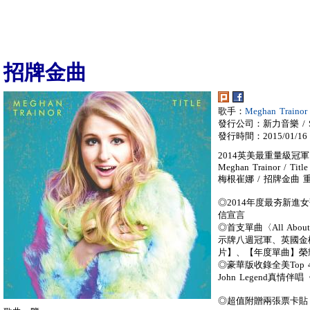
招牌金曲
歌手：
Meghan Train
發行公司：新力音樂 / So
發行時間：2015/01/16
2014英美最重量級冠軍
Meghan Trainor / Title
梅根崔娜 / 招牌金曲 
◎2014年度最夯新
信宣言
◎首支單曲〈All Abou
示牌八週冠軍、英國金
片】、【年度單曲】榮
◎豪華版收錄全美Top 4
John Legend真情伴唱〈
◎超值附贈兩張票卡貼