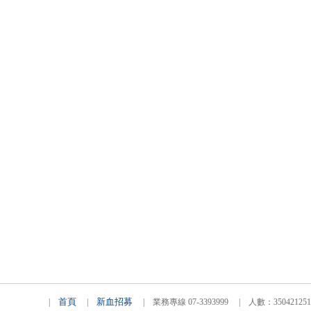
首頁
新血招募
|
|
| 業務專線 07-3393999 | 人數：3504212