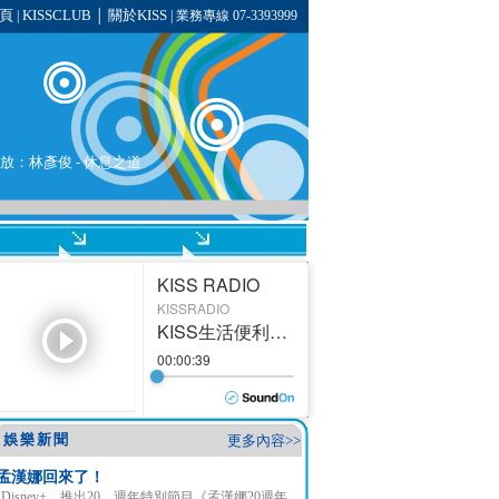
頁
KISSCLUB
關於KISS
|
│
| 業務專線 07-3393999
在播放：林彥俊 - 休息之道
娛樂新聞
更多內容>>
孟漢娜回來了！
Disney+ 推出20 週年特別節目《孟漢娜20週年