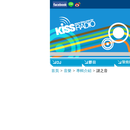
首頁
>
音樂
>
專輯介紹
> 謎之音