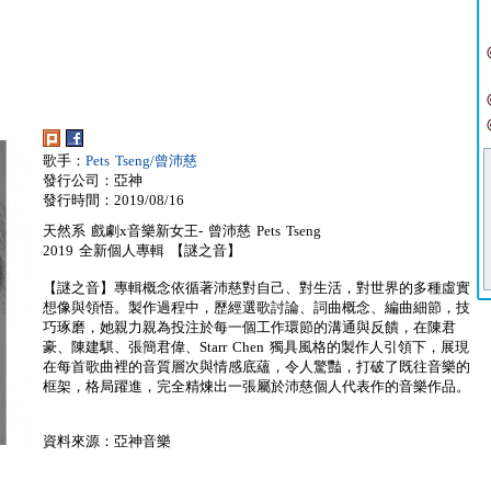
歌手：
Pets Tseng/曾沛慈
發行公司：亞神
發行時間：2019/08/16
天然系 戲劇x音樂新女王- 曾沛慈 Pets Tseng
2019 全新個人專輯 【謎之音】
【謎之音】專輯概念依循著沛慈對自己、對生活，對世界的多種虛實
想像與領悟。製作過程中，歷經選歌討論、詞曲概念、編曲細節，技
巧琢磨，她親力親為投注於每一個工作環節的溝通與反饋，在陳君
豪、陳建騏、張簡君偉、Starr Chen 獨具風格的製作人引領下，展現
在每首歌曲裡的音質層次與情感底蘊，令人驚豔，打破了既往音樂的
框架，格局躍進，完全精煉出一張屬於沛慈個人代表作的音樂作品。
資料來源：亞神音樂