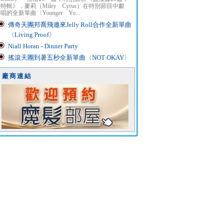
特輯》，麥莉（Miley Cyrus）在特別節目中獻
唱的全新單曲〈Younger Yo...
傳奇天團邦喬飛邀來Jelly Roll合作全新單曲
〈Living Proof〉
Niall Horan - Dinner Party
搖滾天團到暑五秒全新單曲〈NOT OKAY〉
廠商連結