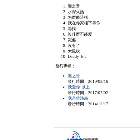
謎之音
水深火熱
怎麼能這樣
我在你家樓下等你
尋找
沒什麼不能愛
識趣
沒有了
大風吹
Daddy Is…
發行專輯：
謎之音
發行時間：2019/08/16
我愛你 以上
發行時間：2017/07/02
我是曾沛慈
發行時間：2014/12/17