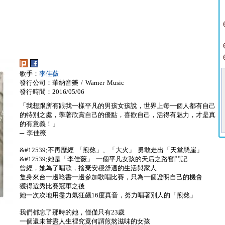
歌手：
李佳薇
發行公司：華納音樂 / Warner Music
發行時間：2016/05/06
「我想跟所有跟我一樣平凡的男孩女孩說，世界上每一個人都有自己
的特別之處，學著欣賞自己的優點，喜歡自己，活得有魅力，才是真
的有意義！」
─ 李佳薇
&#12539;不再歷經 「煎熬」、「大火」 勇敢走出「天堂懸崖」
&#12539;她是「李佳薇」 一個平凡女孩的天后之路奮鬥記
曾經，她為了唱歌，捨棄安穩舒適的生活與家人
隻身來台一邊唸書一邊參加歌唱比賽，只為一個證明自己的機會
獲得選秀比賽冠軍之後
她一次次地用盡力氣狂飆16度真音，努力唱著別人的「煎熬」
我們都忘了那時的她，僅僅只有23歲
一個還未嘗盡人生裡究竟何謂煎熬滋味的女孩