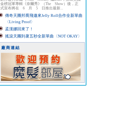
金榜冠軍專輯《奈爾秀》（The Show）後，正
式宣布將在 6 月 5 日推出最新...
傳奇天團邦喬飛邀來Jelly Roll合作全新單曲
〈Living Proof〉
孟漢娜回來了！
搖滾天團到暑五秒全新單曲〈NOT OKAY〉
廠商連結