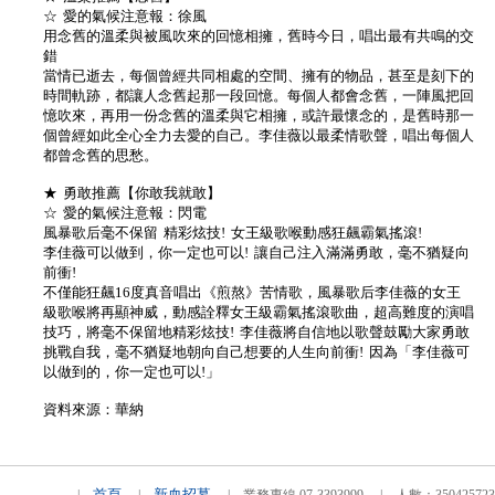
☆ 愛的氣候注意報：徐風
用念舊的溫柔與被風吹來的回憶相擁，舊時今日，唱出最有共鳴的交
錯
當情已逝去，每個曾經共同相處的空間、擁有的物品，甚至是刻下的
時間軌跡，都讓人念舊起那一段回憶。每個人都會念舊，一陣風把回
憶吹來，再用一份念舊的溫柔與它相擁，或許最懷念的，是舊時那一
個曾經如此全心全力去愛的自己。李佳薇以最柔情歌聲，唱出每個人
都曾念舊的思愁。
★ 勇敢推薦【你敢我就敢】
☆ 愛的氣候注意報：閃電
風暴歌后毫不保留 精彩炫技! 女王級歌喉動感狂飆霸氣搖滾!
李佳薇可以做到，你一定也可以! 讓自己注入滿滿勇敢，毫不猶疑向
前衝!
不僅能狂飆16度真音唱出《煎熬》苦情歌，風暴歌后李佳薇的女王
級歌喉將再顯神威，動感詮釋女王級霸氣搖滾歌曲，超高難度的演唱
技巧，將毫不保留地精彩炫技! 李佳薇將自信地以歌聲鼓勵大家勇敢
挑戰自我，毫不猶疑地朝向自己想要的人生向前衝! 因為「李佳薇可
以做到的，你一定也可以!」
資料來源：華納
首頁
新血招募