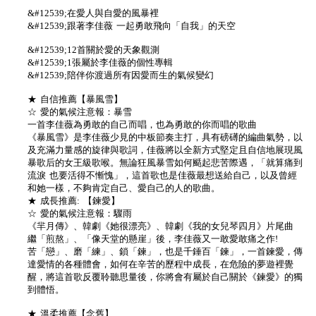
&#12539;在愛人與自愛的風暴裡
&#12539;跟著李佳薇 一起勇敢飛向「自我」的天空
&#12539;12首關於愛的天象觀測
&#12539;1張屬於李佳薇的個性專輯
&#12539;陪伴你渡過所有因愛而生的氣候變幻
★ 自信推薦【暴風雪】
☆ 愛的氣候注意報：暴雪
一首李佳薇為勇敢的自己而唱，也為勇敢的你而唱的歌曲
《暴風雪》是李佳薇少見的中板節奏主打，具有磅礡的編曲氣勢，以
及充滿力量感的旋律與歌詞，佳薇將以全新方式堅定且自信地展現風
暴歌后的女王級歌喉。無論狂風暴雪如何颳起悲苦際遇，「就算痛到
流淚 也要活得不慚愧」，這首歌也是佳薇最想送給自己，以及曾經
和她一樣，不夠肯定自己、愛自己的人的歌曲。
★ 成長推薦: 【鍊愛】
☆ 愛的氣候注意報：驟雨
《羋月傳》、韓劇《她很漂亮》、韓劇《我的女兒琴四月》片尾曲
繼「煎熬」、「像天堂的懸崖」後，李佳薇又一敢愛敢痛之作!
苦「戀」、磨「練」、鎖「鍊」，也是千錘百「鍊」，一首鍊愛，傳
達愛情的各種體會，如何在辛苦的歷程中成長，在危險的夢遊裡覺
醒，將這首歌反覆聆聽思量後，你將會有屬於自己關於《鍊愛》的獨
到體悟。
★ 溫柔推薦【念舊】