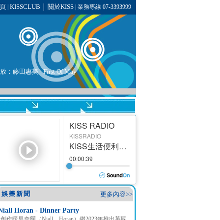
頁
KISSCLUB
關於KISS
|
│
| 業務專線 07-3393999
播放：
藤田惠美
- First Of May
娛樂新聞
更多內容>>
Niall Horan - Dinner Party
創作暖男奈爾（Niall Horan）繼2023年推出英國