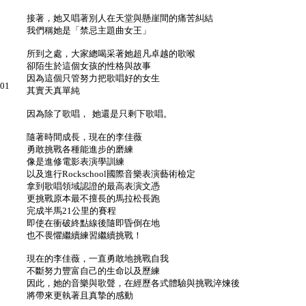
接著，她又唱著別人在天堂與懸崖間的痛苦糾結
我們稱她是「禁忌主題曲女王」
所到之處，大家總喝采著她超凡卓越的歌喉
卻陌生於這個女孩的性格與故事
因為這個只管努力把歌唱好的女生
01
其實天真單純
因為除了歌唱， 她還是只剩下歌唱。
隨著時間成長，現在的李佳薇
勇敢挑戰各種能進步的磨練
像是進修電影表演學訓練
以及進行Rockschool國際音樂表演藝術檢定
拿到歌唱領域認證的最高表演文憑
更挑戰原本最不擅長的馬拉松長跑
完成半馬21公里的賽程
即使在衝破終點線後隨即昏倒在地
也不畏懼繼續練習繼續挑戰！
現在的李佳薇，一直勇敢地挑戰自我
不斷努力豐富自己的生命以及歷練
因此，她的音樂與歌聲，在經歷各式體驗與挑戰淬煉後
將帶來更執著且真摯的感動