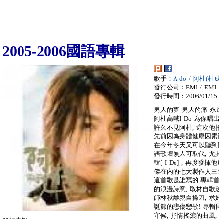
2005-2006國語專輯
歌手：
A-do / 阿杜(杜
發行公司：EMI / EMI
發行時間：2006/01/15
男人的夢 男人的痛 永
阿杜高喊I Do 為你
許久不見阿杜, 這次他
先前因為身體健康因素而
在今年冬天又可以聽到阿
語歌壇無人可取代, 尤
輯[ I Do] , 再
傑在內的七大製作人三
這首歌是誰寫的·專輯首
的浪漫詩意, 取材自歌
師林秋離親自操刀, 求
誕節的悲傷戀歌! 專輯同
守候, 抒情搖滾的曲風,