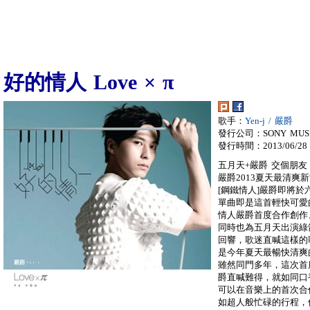
好的情人 Love × π
歌手：
Yen-j / 嚴爵
發行公司：SONY MUS
發行時間：2013/06/28
五月天+嚴爵 交個朋友
嚴爵2013夏天最清爽新
[鋼鐵情人]嚴爵即將
單曲即是這首輕快可愛
情人嚴爵首度合作創作
同時也為五月天出演綠
回響，歌迷直喊這樣的
是今年夏天最暢快清爽
雖然同門多年，這次首
爵直喊難得，就如同口
可以在音樂上的首次合
如超人般忙碌的行程，