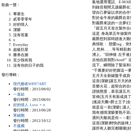
集地運用電話、E-MA
歌曲一覽：
到錄音期間又讓嚴爵在
望自己夢寐以求的合作
畢業生
對於金牛座的嚴爵在音
貳零零零年
對嚴爵來說的一次夢幻
好的情人
『跟五月天首次製作合
潔癖
這是 身為第五年做製
沒有答案
嚴爵想到當時踏進大雞腿
π
典情歌： 戀愛ing，
Everyday
人,乾杯……等等精彩創
超級巨星
湧上。”回神後 左手
勝券在握
吉他在跟我對chord!
至少我有我
流下。瞬間除了緊張和
沒有你的日子的我
“千萬要好好把握這一夢幻
發行專輯：
五月天全新鍵盤手成員
這首[潔癖]讓五月天
現代藝術WHY?ART
音樂火花，超契合的合
發行時間：2015/09/02
謹慎態度，甚至讓五月
一直給
宣佈[五月天有新成員了
發行時間：2015/08/01
[搖滾天團+爵士王子]全
好的情人 Love × π
就是這一首[潔癖] 讓人
發行時間：2013/06/28
我有感情潔癖要熟不容
單細胞
遇到天敵就是你～～歡
發行時間：2012/10/12
這首[潔癖]輕快的旋
不孤獨
讓所有人聽完都嚷嚷[好