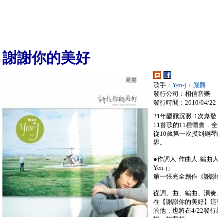
謝謝你的美好
歌手：
Yen-j / 嚴爵
發行公司：相信音樂
發行時間：2010/04/22
21年醞釀沉澱 1次爆
11首歌的11種體會，
從10歲第一次摸到鋼
界。
●作詞人 作曲人 編曲人
Yen-j」
第一張完全創作《謝謝
從詞、曲、編曲、演奏
在【謝謝你的美好】這張
的他，也將在4/22發