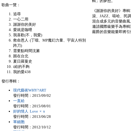
輯」的夢想。
歌曲一覽：
《謝謝你的美好》專輯
追尋
滾、JAZZ、嘻哈、
一心二用
混合成多元的音樂曲風
謝謝你的美好
邀請國際級樂手為專輯演
愛就是咖哩
嚴爵的音樂能量即將引爆
我喜歡(不，我愛)
救命恩人 (丁噹、MP魔幻力量、宇宙人特別
跨刀)
需要點時間沈澱
困在台北
夏日羅曼史
i給的不夠
我的愛438
發行專輯：
現代藝術WHY?ART
發行時間：2015/09/02
一直給
發行時間：2015/08/01
好的情人 Love × π
發行時間：2013/06/28
單細胞
發行時間：2012/10/12