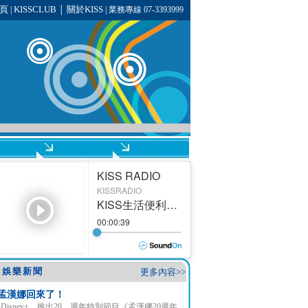
頁
KISSCLUB
關於KISS
|
│
| 業務專線 07-3393999
娛樂新聞
更多內容>>
孟漢娜回來了！
Disney+ 推出20 週年特別節目《孟漢娜20週年