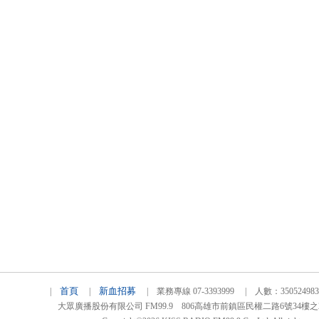
首頁
新血招募
|
|
| 業務專線 07-3393999 | 人數：3505249
大眾廣播股份有限公司 FM99.9 806高雄市前鎮區民權二路6號34樓之2 TEL