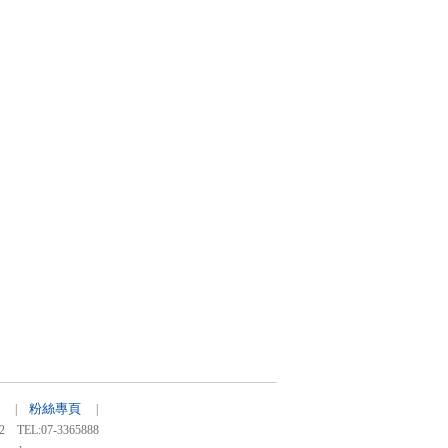
粉絲專頁
83 |
|
:07-3365888