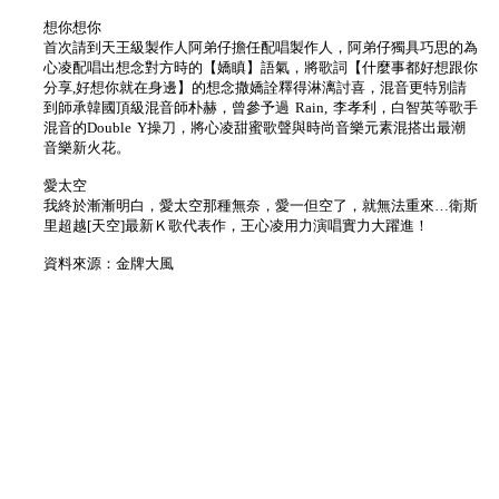
想你想你
首次請到天王級製作人阿弟仔擔任配唱製作人，阿弟仔獨具巧思的為
心凌配唱出想念對方時的【嬌瞋】語氣，將歌詞【什麼事都好想跟你
分享,好想你就在身邊】的想念撒嬌詮釋得淋漓討喜，混音更特別請
到師承韓國頂級混音師朴赫，曾參予過 Rain, 李孝利，白智英等歌手
混音的Double Y操刀，將心凌甜蜜歌聲與時尚音樂元素混搭出最潮
音樂新火花。
愛太空
我終於漸漸明白，愛太空那種無奈，愛一但空了，就無法重來…衛斯
里超越[天空]最新Ｋ歌代表作，王心凌用力演唱實力大躍進！
資料來源：金牌大風