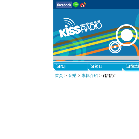
首頁
>
音樂
>
專輯介紹
> (黏黏)2