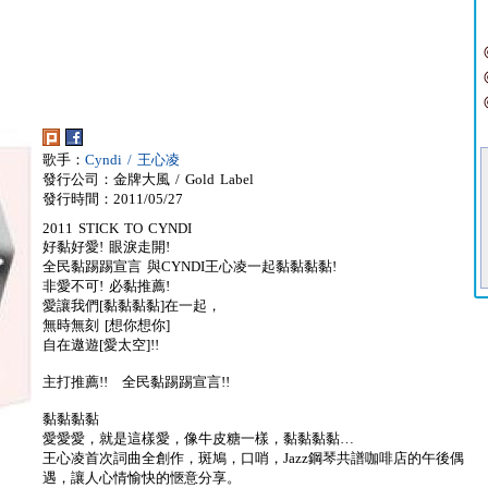
歌手：
Cyndi / 王心凌
發行公司：金牌大風 / Gold Label
發行時間：2011/05/27
2011 STICK TO CYNDI
好黏好愛! 眼淚走開!
全民黏踢踢宣言 與CYNDI王心凌一起黏黏黏黏!
非愛不可! 必黏推薦!
愛讓我們[黏黏黏黏]在一起，
無時無刻 [想你想你]
自在遨遊[愛太空]!!
主打推薦!! 全民黏踢踢宣言!!
黏黏黏黏
愛愛愛，就是這樣愛，像牛皮糖一樣，黏黏黏黏…
王心凌首次詞曲全創作，斑鳩，口哨，Jazz鋼琴共譜咖啡店的午後偶
遇，讓人心情愉快的愜意分享。