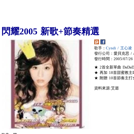
閃耀2005 新歌+節奏精選
歌手：
Cyndi / 王心凌
發行公司：愛貝克思 / a
發行時間：2005/07/26
★ 2首全新單曲 DaDa
★ 再加 18首甜蜜教
★ 附贈 10首節奏主打
資料來源:艾迴