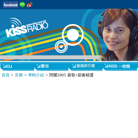
首頁
>
音樂
>
專輯介紹
> 閃耀2005 新歌+節奏精選