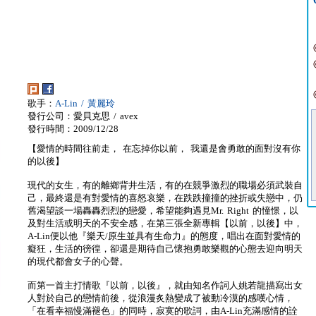
歌手：
A-Lin / 黃麗玲
發行公司：愛貝克思 / avex
發行時間：2009/12/28
【愛情的時間往前走， 在忘掉你以前， 我還是會勇敢的面對沒有你
的以後】
現代的女生，有的離鄉背井生活，有的在競爭激烈的職場必須武裝自
己，最終還是有對愛情的喜怒哀樂，在跌跌撞撞的挫折或失戀中，仍
舊渴望談一場轟轟烈烈的戀愛，希望能夠遇見Mr. Right 的憧憬，以
及對生活或明天的不安全感，在第三張全新專輯【以前，以後】中，
A-Lin便以他『樂天/原生並具有生命力』的態度，唱出在面對愛情的
癡狂，生活的徬徨，卻還是期待自己懷抱勇敢樂觀的心態去迎向明天
的現代都會女子的心聲。
而第一首主打情歌『以前，以後』，就由知名作詞人姚若龍描寫出女
人對於自己的戀情前後，從浪漫炙熱變成了被動冷漠的感嘆心情，
「在看幸福慢滿褪色」的同時，寂寞的歌詞，由A-Lin充滿感情的詮