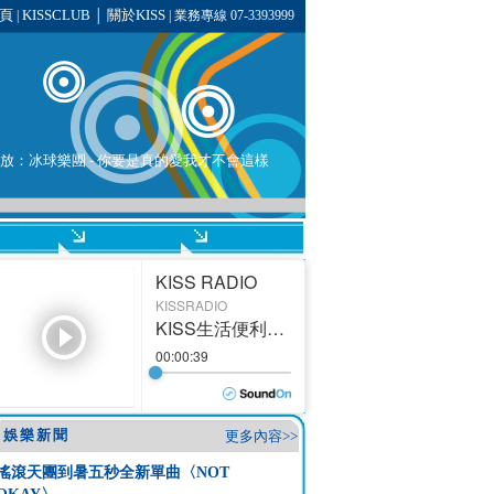
頁
KISSCLUB
關於KISS
|
│
| 業務專線 07-3393999
在播放：冰球樂團 - 你要是真的愛我才不會這樣
娛樂新聞
更多內容>>
搖滾天團到暑五秒全新單曲〈NOT