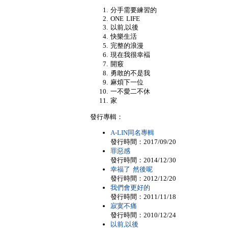
分手需要練習的
ONE LIFE
以前,以後
快樂生活
完整的浪漫
現在我很幸褔
開竅
勇敢的不是我
麻煩下一位
一不愛二不休
家
發行專輯：
A-LIN同名專輯
發行時間：2017/09/20
罪惡感
發行時間：2014/12/30
幸福了 然後呢
發行時間：2012/12/20
我們會更好的
發行時間：2011/11/18
寂寞不痛
發行時間：2010/12/24
以前,以後