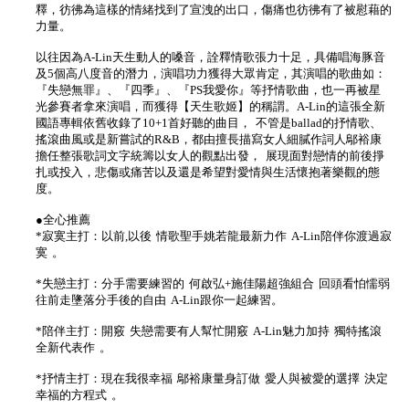
釋，彷彿為這樣的情緒找到了宣洩的出口，傷痛也彷彿有了被慰藉的
力量。
以往因為A-Lin天生動人的嗓音，詮釋情歌張力十足，具備唱海豚音
及5個高八度音的潛力，演唱功力獲得大眾肯定，其演唱的歌曲如：
『失戀無罪』、『四季』、『PS我愛你』等抒情歌曲，也一再被星
光參賽者拿來演唱，而獲得【天生歌姬】的稱謂。A-Lin的這張全新
國語專輯依舊收錄了10+1首好聽的曲目， 不管是ballad的抒情歌、
搖滾曲風或是新嘗試的R&B，都由擅長描寫女人細膩作詞人鄔裕康
擔任整張歌詞文字統籌以女人的觀點出發， 展現面對戀情的前後掙
扎或投入，悲傷或痛苦以及還是希望對愛情與生活懷抱著樂觀的態
度。
●全心推薦
*寂寞主打：以前,以後 情歌聖手姚若龍最新力作 A-Lin陪伴你渡過寂
寞 。
*失戀主打：分手需要練習的 何啟弘+施佳陽超強組合 回頭看怕懦弱
往前走墬落分手後的自由 A-Lin跟你一起練習。
*陪伴主打：開竅 失戀需要有人幫忙開竅 A-Lin魅力加持 獨特搖滾
全新代表作 。
*抒情主打：現在我很幸福 鄔裕康量身訂做 愛人與被愛的選擇 決定
幸福的方程式 。