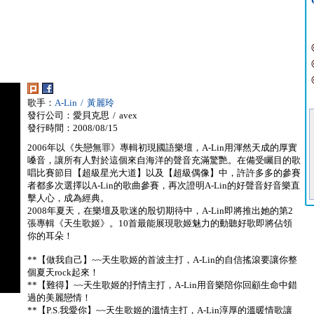
歌手：
A-Lin / 黃麗玲
發行公司：愛貝克思 / avex
發行時間：2008/08/15
2006年以《失戀無罪》專輯初現國語樂壇，A-Lin用渾然天成的厚實
嗓音，讓所有人對於這個來自海洋的聲音充滿驚艷。在備受矚目的歌
唱比賽節目【超級星光大道】以及【超級偶像】中，許許多多的參賽
者都多次選擇以A-Lin的歌曲參賽，再次證明A-Lin的好聲音好音樂直
擊人心，成為經典。
2008年夏天，在樂壇及歌迷的殷切期待中，A-Lin即將推出她的第2
張專輯《天生歌姬》。10首最能展現歌姬魅力的動聽好歌即將佔領
你的耳朵！
**【做我自己】~~天生歌姬的首波主打，A-Lin的自信搖滾要讓你整
個夏天rock起來！
**【難得】~~天生歌姬的抒情主打，A-Lin用音樂陪你回顧生命中錯
過的美麗戀情！
**【P.S.我愛你】~~天生歌姬的溫情主打，A-Lin淳厚的溫暖情歌讓