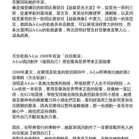
音樂回味她的丰采。
像是備受矚目的歌唱比賽節目【超級星光大道】中，從星光一班到三
班，從盧學叡到葉瑋庭、梁文音、黃美珍到黎礎寧、潘嗣敬，以及同
樣受重視的另一歌唱比賽節目【超級偶像】中實力、話題第一的張芸
京，都因為A-Lin的歌曲具有高難度、可以展現演繹實力的特性，而
多次選擇以A-Lin的歌曲參賽，再次證明好聲音好音樂會直擊人心，
成為經典。
天生歌姬A-Lin 2008年首波「自信搖滾」
A-Lin填詞創作《做我自己》用音樂為世界帶來正面能量
2008年夏天，在樂壇及歌迷的殷切期待中，A-Lin即將推出她的第2
張專輯《天生歌姬》。
演唱是A-Lin一直無法無懷的熱情，即使經歷了人生不同的階段，A-
Lin依然一本初衷，要用音樂為世界帶來正面的能量，就像她一直記
得，在921地震後，學校安排她去南投負責照顧原住民小朋友，她透
過音樂神奇的療癒魔力與小朋友們互動，看到經過死亡陰影而更加生
活困難的聚落，因為音樂得以暫時遠離傷痛，那一份感動一直長存在
她心中，她也把這份感動
當作自己不斷前進的力量。
因此，在即將發行的專輯中，她親筆填詞創作了一首要鼓勵所有人的
自信搖滾【做我自己】。
面對生命的變化，她的姿態輕盈，既率真又帥氣，反映在她的創作