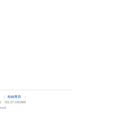
粉絲專頁
40 |
|
:07-3365888
rved.