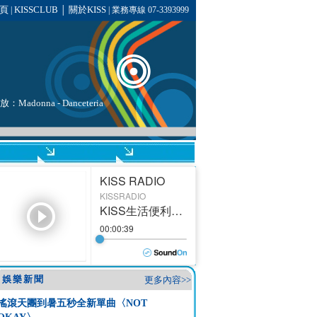
頁
KISSCLUB
關於KISS
|
│
| 業務專線 07-3393999
播放：
Madonna
- Danceteria
娛樂新聞
更多內容>>
搖滾天團到暑五秒全新單曲〈NOT