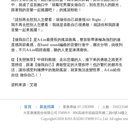
中，就成了這首她口中「鼓勵宅男腐女做自己，別在意別人的眼光，
跟著我的音樂一起搖擺吧！」的搖滾勁歌！
『請別再去想別人怎麼看 / 就做你自己就會很All Right…/
我不再去想別人怎麼看 / 我就是喜歡自己很勇敢 / 就請你和我跟著
音樂一起來搖擺！』
【做我自己】是A-Lin最擅長的搖滾曲風，整首歌帶著極為強烈的速
度感與節奏感，在band sound編曲的音樂行進中，層次分明，由收到
放，不只A-Lin唱得過癮，聽的人更是淋漓痛快。
從【失戀無罪】中得到救贖、走出悲傷的人，接下來的勇敢之路更不
需徬徨，跟著【做我自己】勇敢堅定的大聲疾呼！也許繁忙的都市生
活，讓你感受到擁擠中的無助孤寂，就算無法改變世界，A-Lin給你
自信 做你自己！！
資料來源：艾迴
首頁
新血招募
|
|
| 業務專線 07-3393999 | 人數：3502233
大眾廣播股份有限公司 FM99.9 806高雄市前鎮區民權二路6號34樓之2 TEL
Copyright©2026 KISS RADIO FM99.9 Co.,Ltd. All rights rese