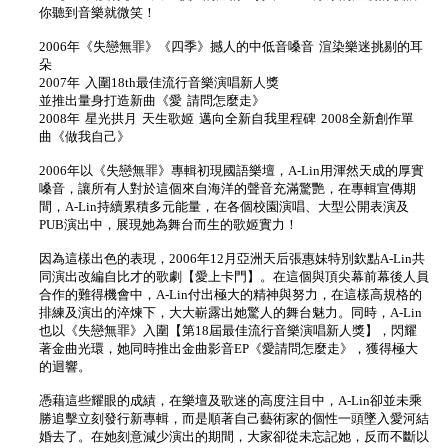
你聽到音樂就微笑！
2006年《失戀無罪》《四季》撼人的中低音嗓音 渲染樂迷挑剔的耳
朵
2007年 入圍18th最佳流行音樂演唱新人獎
並推出量身打造新曲《愛 請問怎麼走》
2008年 星光拱月 天生歌姬 邁向全新自我里程碑 2008全新創作單
曲《做我自己》
2006年以《失戀無罪》專輯初現國語樂壇，A-Lin用渾然天成的厚實
嗓音，讓所有人對於這個來自海洋的聲音充滿驚艷，在專輯宣傳期
間，A-Lin持續累積多元能量，在各個校園演唱、大型公開表演及
PUB演出中，展現她為舞台而生的歌姬實力！
因為這樣出色的表現，2006年12月亞洲天后張惠妹特別欽點A-Lin共
同演出改編自比才的歌劇【愛上卡門】。在這個與頂尖幕前幕後人員
合作的難得機會中，A-Lin付出極大的精神與努力，在這樣高規格的
排練及演出的淬煉下，大大嶄露出她驚人的舞台魅力。同時，A-Lin
也以《失戀無罪》入圍【第18屆最佳流行音樂演唱新人獎】，閃耀
著金曲光環，她同時推出金曲影音EP《愛請問怎麼走》，獲得極大
的迴響。
憑藉這些耀眼的成績，在樂壇及歌迷的高度注目中，A-Lin卻並未乘
勝追擊立刻發行新專輯，而是順著自己藝術家的個性一頭墜入愛河結
婚去了。在她刻意減少演出的期間，大家卻從未忘記她，反而不斷以