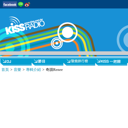
首頁
>
音樂
>
專輯介紹
> 奇蹟Renee