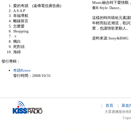
Music融合時下愛情
愛的奇蹟 (遠傳電信廣告曲)
奏R-Style Dance。
A.S.A.P
幸福導航
這樣的時尚嘻哈元素讓
離線留言
年輕而貼近潮流，歌詞
怎麼愛
實，也讓情歌更動人。
Shopping
ㄨ
資料來源:Sony&BMG
獨白
死對頭
海綿
發行專輯：
奇蹟Renee
發行時間：2008/10/31
首頁
新血
|
|
大眾廣播股份有限公司 
Copyr
51relaw
300714
nfc tag
smart card smart
hi