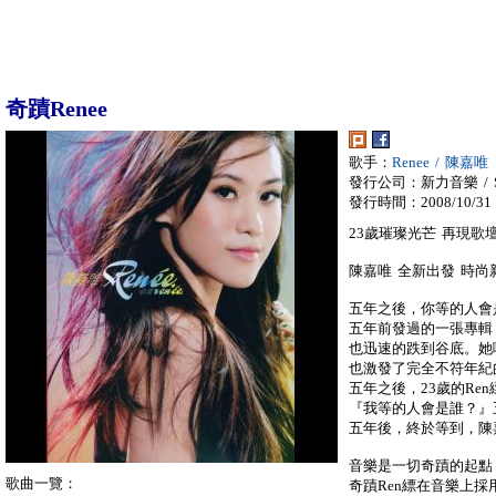
奇蹟Renee
歌手：
Renee / 陳嘉唯
發行公司：新力音樂 / So
發行時間：2008/10/31
23歲璀璨光芒 再現歌
陳嘉唯 全新出發 時尚
五年之後，你等的人會
五年前發過的一張專輯
也迅速的跌到谷底。她
也激發了完全不符年紀
五年之後，23歲的Re
『我等的人會是誰？』
五年後，終於等到，陳
音樂是一切奇蹟的起點
歌曲一覽：
奇蹟Ren縹在音樂上採用了將