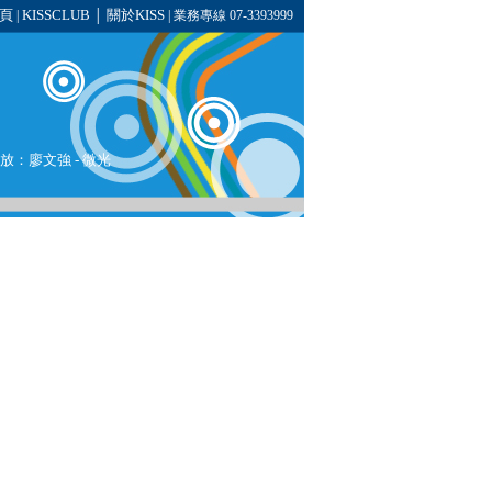
頁
KISSCLUB
關於KISS
|
│
| 業務專線 07-3393999
播放：
廖文強
- 微光