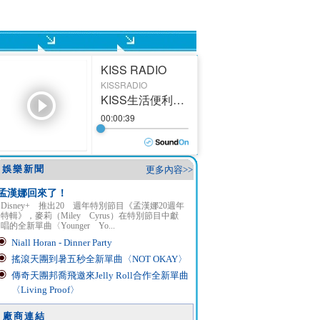
娛樂新聞
更多內容>>
孟漢娜回來了！
Disney+ 推出20 週年特別節目《孟漢娜20週年
特輯》，麥莉（Miley Cyrus）在特別節目中獻
唱的全新單曲〈Younger Yo...
Niall Horan - Dinner Party
搖滾天團到暑五秒全新單曲〈NOT OKAY〉
傳奇天團邦喬飛邀來Jelly Roll合作全新單曲
〈Living Proof〉
廠商連結