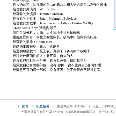
最大的願望：站在屬於自己的舞台上和大家合唱自己創作的歌曲
最喜愛的男演員：Will Smith
最喜愛的女演員：Jennifer Aniston
最喜歡的男歌手：Brian Mcknight.Babyface
最喜愛的女歌手：Janet Jackson.Aaliyah.Destiny&#39;s
Child.Alicia Keys.孫燕姿.順子
個性自我分析：大膽、天不怕地不怕只怕蜘蛛
重要經歷簡介：學校交響樂隊長、破高中田徑隊跳高紀錄
最喜歡的樂器：Boom Box
最愛的電影類型：鬼片、喜劇片
最愛的服裝款式：緊上衣、寬褲子（要有頭巾或帽子）
最討厭什麼個性的人：裝可愛、自大的人
最喜歡與討厭的一件事：最喜歡睡覺；最討厭早起
最滿意自己身體哪部位：沒有 原因：從不覺得自己那裡好看
最滿意五官的哪一部份：沒有原因：從不覺得自己那裡好看
首頁
新血招募
|
|
| 業務專線 07-3393999 | 人數：3501970
大眾廣播股份有限公司 FM99.9 806高雄市前鎮區民權二路6號34樓之2 TEL