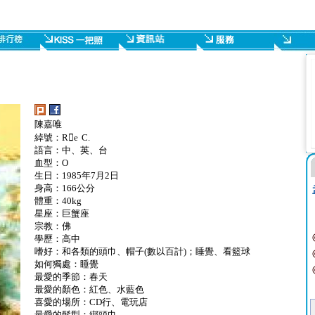
陳嘉唯
綽號：Re C.
語言：中、英、台
血型：O
生日：1985年7月2日
身高：166公分
體重：40kg
星座：巨蟹座
宗教：佛
學歷：高中
嗜好：和各類的頭巾、帽子(數以百計)；睡覺、看籃球
如何獨處：睡覺
最愛的季節：春天
最愛的顏色：紅色、水藍色
喜愛的場所：CD行、電玩店
最愛的髮型：綁頭巾