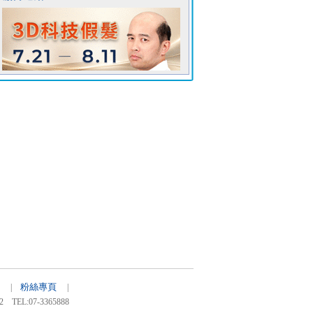
粉絲專頁
25 |
|
:07-3365888