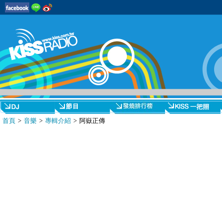
首頁
>
音樂
>
專輯介紹
> 阿嶽正傳