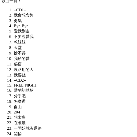
歌曲一覽：
--CD1--
我會想念妳
勇氣
Bye-Bye
愛我別走
不要說愛我
乾妹妹
天堂
捨不得
我給的愛
秘密
沒路用的人
我要錢
--CD2--
FREE NIGHT
愛的初體驗
分手吧
怎麼辦
自由
204
想太多
在凌晨
一開始就沒退路
認輸