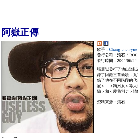
阿嶽正傳
歌手：
Chang chen-yu
發行公司：滾石 / ROC
發行時間：2004/06/24
張震嶽發行了他出道以
錄了阿嶽三首新歌，九
錄了他在不同階段的代
屁＞、＜狗男女＞等大
驗＞和＜愛我別走＞情
資料來源：滾石