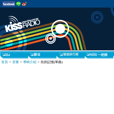
首頁
>
音樂
>
專輯介紹
> 欣的記憶(單曲)