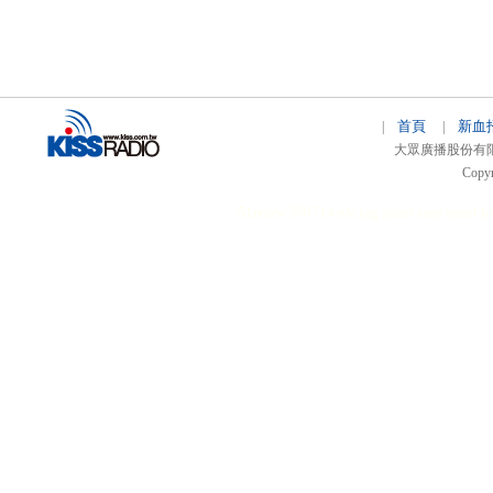
首頁
新血
|
|
大眾廣播股份有限公司 
Copyr
51relaw
300714
nfc tag
smart card smart
hi