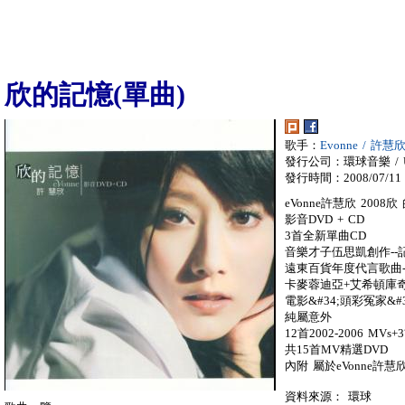
欣的記憶(單曲)
歌手：
Evonne / 許慧
發行公司：環球音樂 / Univ
發行時間：2008/07/11
eVonne許慧欣 2008
影音DVD + CD
3首全新單曲CD
音樂才子伍思凱創作--
遠東百貨年度代言歌曲-
卡麥蓉迪亞+艾希頓庫
電影&#34;頭彩冤家&
純屬意外
12首2002-2006 MVs
共15首MV精選DVD
內附 屬於eVonne許
資料來源： 環球