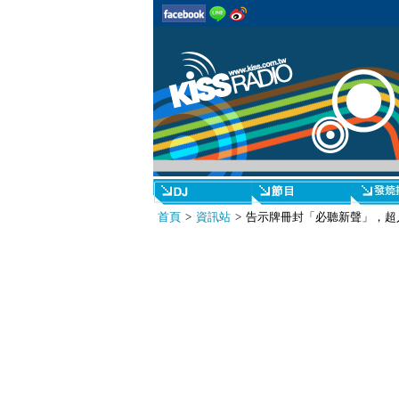
首頁
>
資訊站
> 告示牌冊封「必聽新聲」，超