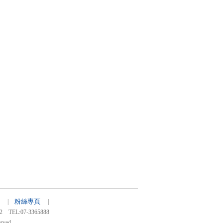
粉絲專頁
34 |
|
:07-3365888
rved.