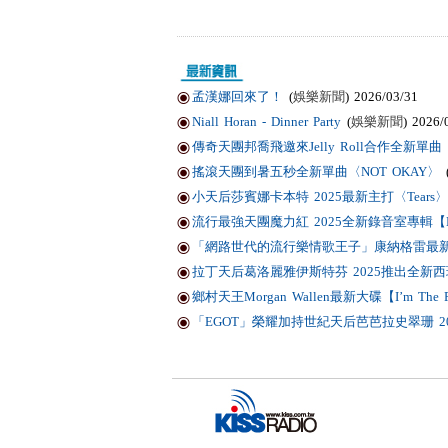
孟漢娜回來了！
(
娛樂新聞
) 2026/03/31
Niall Horan - Dinner Party
(
娛樂新聞
) 2026/
傳奇天團邦喬飛邀來Jelly Roll合作全新單曲〈Li
搖滾天團到暑五秒全新單曲〈NOT OKAY〉
小天后莎賓娜卡本特 2025最新主打〈Tears〉
流行最強天團魔力紅 2025全新錄音室專輯【Love
「網路世代的流行樂情歌王子」康納格雷最新作品
拉丁天后葛洛麗雅伊斯特芬 2025推出全新西班
鄉村天王Morgan Wallen最新大碟【I’m T
「EGOT」榮耀加持世紀天后芭芭拉史翠珊 2