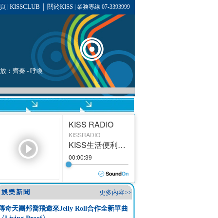
頁
KISSCLUB
關於KISS
|
│
| 業務專線 07-3393999
播放：
齊秦
- 呼喚
娛樂新聞
更多內容>>
傳奇天團邦喬飛邀來Jelly Roll合作全新單曲