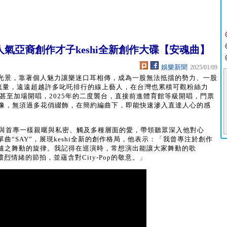
氣亞裔創作才子keshi全新創作大碟【安魂曲】
娛樂新聞
2025/01/09
7年光景，靠著個人魅力讓樂迷口耳相傳，成為一股無法抵擋的勢力、一股
串流量，遠遠超越許多叱吒排行的線上藝人，在台灣也累積可觀粉絲力
，甚至加場開唱，2025年的二度襲台，直接前進體育館等級開唱，門票
級偶像，無須過多花俏綴飾，在簡約編曲下，即能快速滲入直達人心的感
種子，與首專一樣親暱與私密、觸及多種層面的愛，帶領聽眾深入他對心
“SAY”，展現keshi全新的創作格局，他表示：「我曾專注於創作
隨之舞動的旋律。我記得在巡演時，常想演出能讓大家舞動的歌
烈情緒的節拍，並蘊含對City-Pop的敬意。」