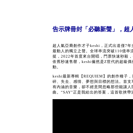
告示牌冊封「必聽新聲」，超人
超人氣亞裔創作才子keshi，正式出道僅
最動人的獨立之聲。全球串流突破110億
挺，2022年首度來台開唱，門票快速秒殺
依舊秒速售罄，keshi儼然是Z世代的超
動。
keshi最新專輯【REQUIEM】的創作
碎、失去、感情、夢想與目標的想法。首支單曲
有內涵的音樂，卻不經意間忽略那些能讓人
曲。“SAY”正是我給出的答案，這首歌挾帶濃