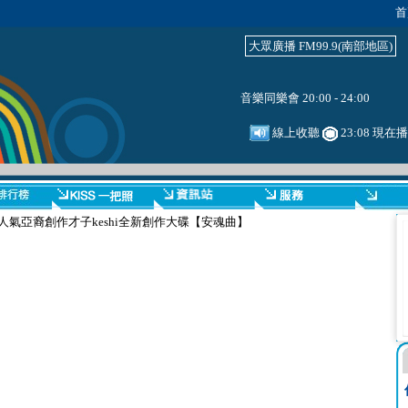
首
大眾廣播 FM99.9(南部地區)
音樂同樂會 20:00 - 24:00
線上收聽
23:08 現在
人氣亞裔創作才子keshi全新創作大碟【安魂曲】