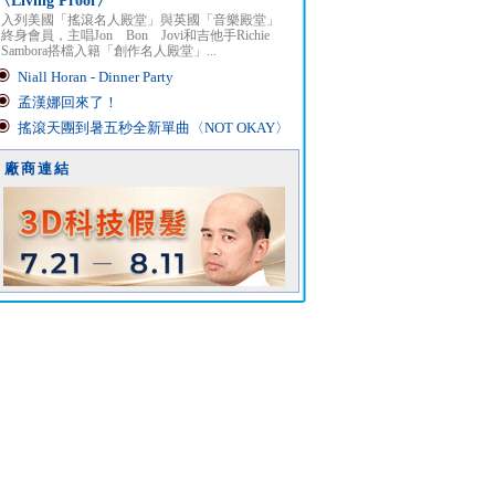
〈Living Proof〉
入列美國「搖滾名人殿堂」與英國「音樂殿堂」
終身會員，主唱Jon Bon Jovi和吉他手Richie
Sambora搭檔入籍「創作名人殿堂」...
Niall Horan - Dinner Party
孟漢娜回來了！
搖滾天團到暑五秒全新單曲〈NOT OKAY〉
廠商連結