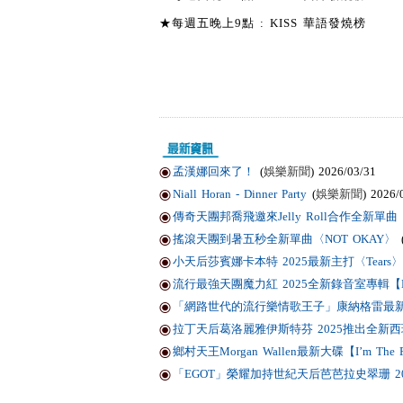
★每週五晚上9點 : KISS 華語發燒榜
孟漢娜回來了！
(
娛樂新聞
) 2026/03/31
Niall Horan - Dinner Party
(
娛樂新聞
) 2026/
傳奇天團邦喬飛邀來Jelly Roll合作全新單曲〈Li
搖滾天團到暑五秒全新單曲〈NOT OKAY〉
小天后莎賓娜卡本特 2025最新主打〈Tears〉
流行最強天團魔力紅 2025全新錄音室專輯【Love
「網路世代的流行樂情歌王子」康納格雷最新作品
拉丁天后葛洛麗雅伊斯特芬 2025推出全新西班
鄉村天王Morgan Wallen最新大碟【I’m T
「EGOT」榮耀加持世紀天后芭芭拉史翠珊 2