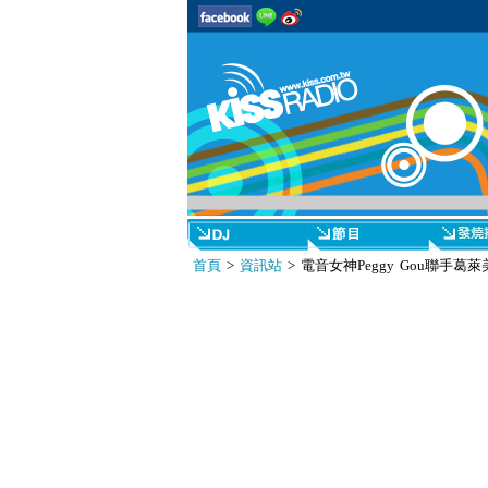
首頁
>
資訊站
> 電音女神Peggy Gou聯手葛萊美傳奇