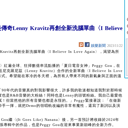
奇Lenny Kravitz再創全新洗腦單曲〈I Believe
娛樂新聞
2023/11/22
avitz再創全新洗腦單曲〈I Believe In Love Again〉，渴望為所
anana〉紅遍全球、狂掃數億串流點播的「夏日電音女神」Peggy Gou，在
（Lenny Kravitz）合作的全新單曲〈I Believe In Love
唱方式。希望能在寒冷的冬天裡，為所有人帶來不同的新氣象與正面的溫
：「90年代的音樂真的對我影響很大，許多我的歌迷都知道我對於那時候
但我其實也是R&B音樂的大粉絲！同時也是Lenny的頭號粉絲。我自己最愛他
膩！但當然他的所有音樂也都是永恆的。」Peggy緊接著說：「在做新
後妙手一揮，就把Demo的領唱軌改編的非常有魔性，還寫了新詞以及演
ggy Gou繼〈(It Goes Like) Nanana〉後，另一首預計將收錄於2024年
行的首張專輯中的作品，也是Peggy Gou在迎來事業新顛峰的全新力作。