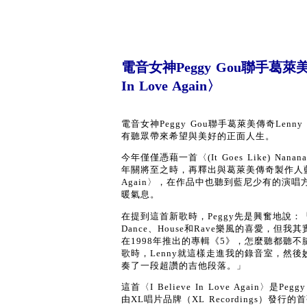
電音女神Peggy Gou聯手葛萊美傳
In Love Again〉
電音女神Peggy Gou聯手葛萊美傳奇Lenny Kr
有聽眾帶來希望與美好的正面人生。
今年僅僅憑藉一首〈(It Goes Like) N
年關將至之時，再釋出與葛萊美傳奇製作人藍尼克羅尼茲
Again〉，在作品中也聽到藍尼少有的演
暖氣息。
在提到這首新歌時，Peggy先是興奮地說
Dance、House和Rave樂風的喜愛，
在1998年推出的專輯《5》，怎麼聽都聽不
歌時，Lenny就這樣走進我的錄音室，然
奏了一段超讚的吉他段落。」
這首〈I Believe In Love Again〉是Pe
由XL唱片品牌（XL Recordings）發