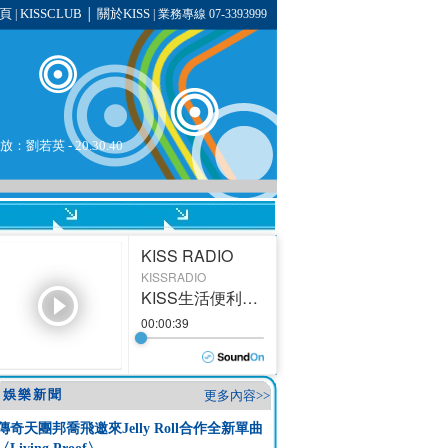
頁
KISSCLUB
關於KISS
|
│
| 業務專線 07-3393999
播放：
劉若英
- 20.30.40
娛樂新聞
更多內容>>
傳奇天團邦喬飛邀來Jelly Roll合作全新單曲