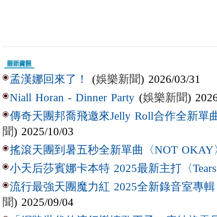
(
娛樂新聞
) 2026/03/31
孟漢娜回來了！
(
娛樂新聞
) 202
Niall Horan - Dinner Party
傳奇天團邦喬飛邀來Jelly Roll合作全新單曲〈L
聞
) 2025/10/03
搖滾天團到暑五秒全新單曲〈NOT OKAY
小天后莎賓娜卡本特 2025最新主打〈Tear
流行最強天團魔力紅 2025全新錄音室專輯【Lov
聞
) 2025/09/04