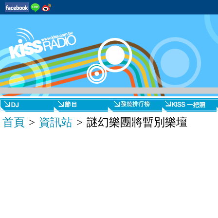
首頁
>
資訊站
> 謎幻樂團將暫別樂壇