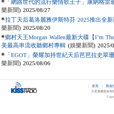
「網路世代的流行樂情歌王子」康納格雷最新作
樂新聞
) 2025/08/27
拉丁天后葛洛麗雅伊斯特芬 2025推出全新西
樂新聞
) 2025/08/20
鄉村天王Morgan Wallen最新大碟【I’m The
(
娛樂新聞
) 2025/
美最高串流收聽鄉村專輯
「EGOT」榮耀加持世紀天后芭芭拉史翠珊 
樂新聞
) 2025/08/06
首頁
新血
|
|
大眾廣播股份有限公司 
Copyr