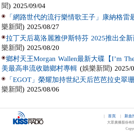
聞
) 2025/09/04
「網路世代的流行樂情歌王子」康納格雷最新作
樂新聞
) 2025/08/27
拉丁天后葛洛麗雅伊斯特芬 2025推出全新西
樂新聞
) 2025/08/20
鄉村天王Morgan Wallen最新大碟【I’m The
(
娛樂新聞
) 2025/
美最高串流收聽鄉村專輯
「EGOT」榮耀加持世紀天后芭芭拉史翠珊 
樂新聞
) 2025/08/06
首頁
新血
|
|
大眾廣播股份有限公司 
Copyr