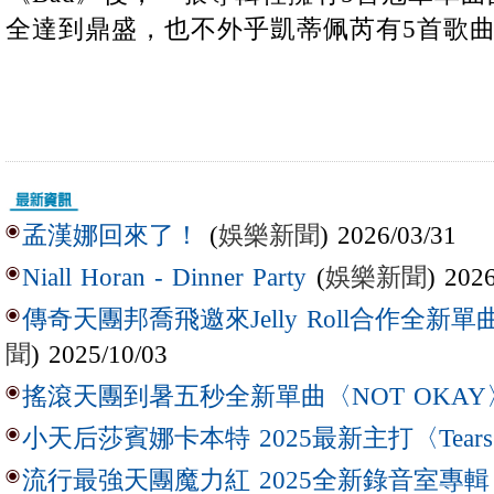
全達到鼎盛，也不外乎凱蒂佩芮有5首歌曲
(
娛樂新聞
) 2026/03/31
孟漢娜回來了！
(
娛樂新聞
) 202
Niall Horan - Dinner Party
傳奇天團邦喬飛邀來Jelly Roll合作全新單曲〈L
聞
) 2025/10/03
搖滾天團到暑五秒全新單曲〈NOT OKAY
小天后莎賓娜卡本特 2025最新主打〈Tear
流行最強天團魔力紅 2025全新錄音室專輯【Lov