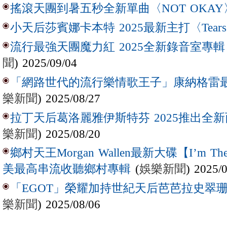
搖滾天團到暑五秒全新單曲〈NOT OKAY
小天后莎賓娜卡本特 2025最新主打〈Tear
流行最強天團魔力紅 2025全新錄音室專輯【Lov
聞
) 2025/09/04
「網路世代的流行樂情歌王子」康納格雷最新作
樂新聞
) 2025/08/27
拉丁天后葛洛麗雅伊斯特芬 2025推出全新西
樂新聞
) 2025/08/20
鄉村天王Morgan Wallen最新大碟【I’m The
(
娛樂新聞
) 2025/
美最高串流收聽鄉村專輯
「EGOT」榮耀加持世紀天后芭芭拉史翠珊 
樂新聞
) 2025/08/06