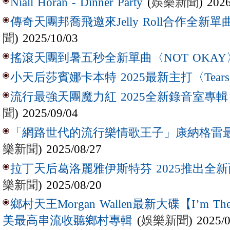
(
娛樂新聞
) 202
Niall Horan - Dinner Party
傳奇天團邦喬飛邀來Jelly Roll合作全新單曲〈L
聞
) 2025/10/03
搖滾天團到暑五秒全新單曲〈NOT OKAY
小天后莎賓娜卡本特 2025最新主打〈Tear
流行最強天團魔力紅 2025全新錄音室專輯【Lov
聞
) 2025/09/04
「網路世代的流行樂情歌王子」康納格雷最新作
樂新聞
) 2025/08/27
拉丁天后葛洛麗雅伊斯特芬 2025推出全新西
樂新聞
) 2025/08/20
鄉村天王Morgan Wallen最新大碟【I’m The
(
娛樂新聞
) 2025/
美最高串流收聽鄉村專輯