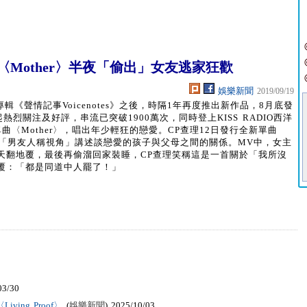
Mother〉半夜「偷出」女友逃家狂歡
娛樂新聞
2019/09/19
h)繼專輯《聲情記事Voicenotes》之後，時隔1年再度推出新作品，8月底發
就引起熱烈關注及好評，串流已突破1900萬次，同時登上KISS RADIO西洋
〈Mother〉，唱出年少輕狂的戀愛。CP查理12日發行全新單曲
，用「男友人稱視角」講述談戀愛的孩子與父母之間的關係。MV中，女主
天翻地覆，最後再偷溜回家裝睡，CP查理笑稱這是一首關於「我所沒
覆：「都是同道中人罷了！」
03/30
ving Proof〉
(
娛樂新聞
) 2025/10/03