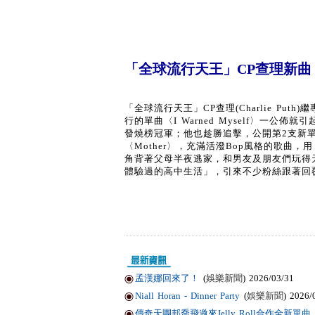
「全球流行天王」CP查理新曲〈
「全球流行天王」CP查理(Charlie Put
行的單曲〈I Warned Myself〉一公佈
發燒榜冠軍；他也趁勝追擊，公開第2支新單曲
〈Mother〉，充滿活潑Bop風格的歌曲
角背著父母半夜逃家，和男友及朋友們玩得
體驗過的高中生活」，引來不少粉絲跟著回
孟漢娜回來了！
(
娛樂新聞
) 2026/03/31
Niall Horan - Dinner Party
(
娛樂新聞
) 2026/
傳奇天團邦喬飛邀來Jelly Roll合作全新單曲〈Li