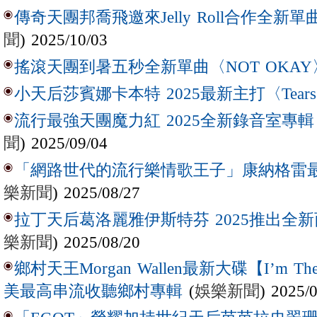
傳奇天團邦喬飛邀來Jelly Roll合作全新單曲〈L
聞
) 2025/10/03
搖滾天團到暑五秒全新單曲〈NOT OKAY
小天后莎賓娜卡本特 2025最新主打〈Tear
流行最強天團魔力紅 2025全新錄音室專輯【Lov
聞
) 2025/09/04
「網路世代的流行樂情歌王子」康納格雷最新作
樂新聞
) 2025/08/27
拉丁天后葛洛麗雅伊斯特芬 2025推出全新西
樂新聞
) 2025/08/20
鄉村天王Morgan Wallen最新大碟【I’m The
(
娛樂新聞
) 2025/
美最高串流收聽鄉村專輯