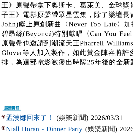
王》原聲帶拿下奧斯卡、葛萊美、金球獎肯
子王》電影原聲帶眾星雲集，除了樂壇長青樹
John)獻上原創新曲〈Never Too La
碧昂絲(Beyoncé)特別獻唱〈Can You Feel T
原聲帶也邀請到潮流天王Pharrell William
Glover等人加入製作，如此黃金陣容將
排，為這部電影激盪出時隔25年後的全新
(
娛樂新聞
) 2026/03/31
孟漢娜回來了！
(
娛樂新聞
) 202
Niall Horan - Dinner Party