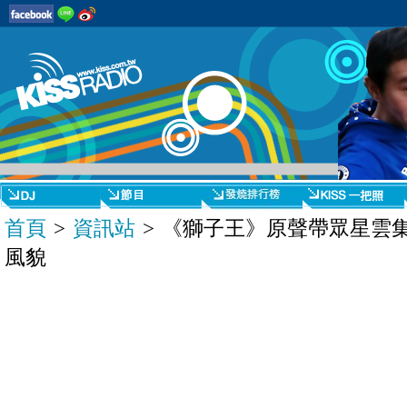
首頁
>
資訊站
> 《獅子王》原聲帶眾星雲
風貌