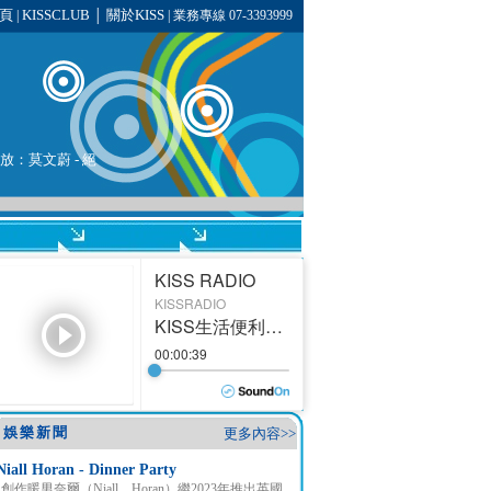
頁
KISSCLUB
關於KISS
|
│
| 業務專線 07-3393999
播放：
莫文蔚
- 絕
娛樂新聞
更多內容>>
Niall Horan - Dinner Party
創作暖男奈爾（Niall Horan）繼2023年推出英國