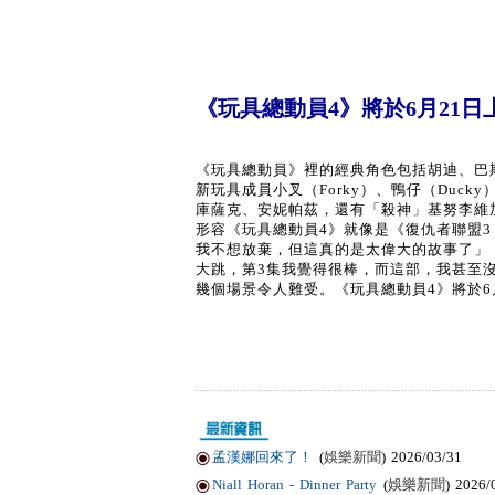
《玩具總動員4》將於6月21日
《玩具總動員》裡的經典角色包括胡迪、巴
新玩具成員小叉（Forky）、鴨仔（Duc
庫薩克、安妮帕茲，還有「殺神」基努李維加入
形容《玩具總動員4》就像是《復仇者聯盟
我不想放棄，但這真的是太偉大的故事了」
大跳，第3集我覺得很棒，而這部，我甚至
幾個場景令人難受。《玩具總動員4》將於6
孟漢娜回來了！
(
娛樂新聞
) 2026/03/31
Niall Horan - Dinner Party
(
娛樂新聞
) 2026/