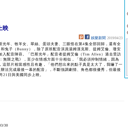
上映
娛樂新聞
2019/04/23
斯光年、牧羊女、翠絲、蛋頭夫妻、三眼怪在第4集全部回歸，還有全
ky）和兔子（Bunny），除了原班配音演員湯姆漢克斯、提姆艾倫、瓊安
配音陣容。「巴斯光年」配音者提姆艾倫（Tim Allen）過去受訪
3：無限之戰》，至少在情感方面十分相似，「我必須抑制情緒，因為
，這部片相當感性且有趣，「他們想出來的點子真是太大了，我嚇了一
沒辦法完成最後一幕的配音」，不斷強調劇情、角色都很優秀，但最後
月21日與美國同步上映。
03/30