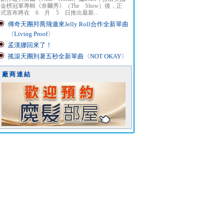
金榜冠軍專輯《奈爾秀》（The Show）後，正
式宣布將在 6 月 5 日推出最新...
傳奇天團邦喬飛邀來Jelly Roll合作全新單曲
〈Living Proof〉
孟漢娜回來了！
搖滾天團到暑五秒全新單曲〈NOT OKAY〉
廠商連結