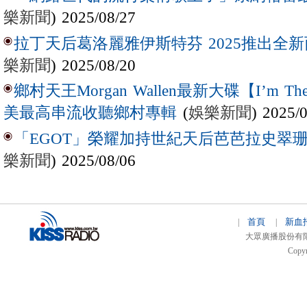
樂新聞
) 2025/08/27
拉丁天后葛洛麗雅伊斯特芬 2025推出全新西
樂新聞
) 2025/08/20
鄉村天王Morgan Wallen最新大碟【I’m The
(
娛樂新聞
) 2025/
美最高串流收聽鄉村專輯
「EGOT」榮耀加持世紀天后芭芭拉史翠珊 
樂新聞
) 2025/08/06
首頁
新血
|
|
大眾廣播股份有限公司 
Copyr