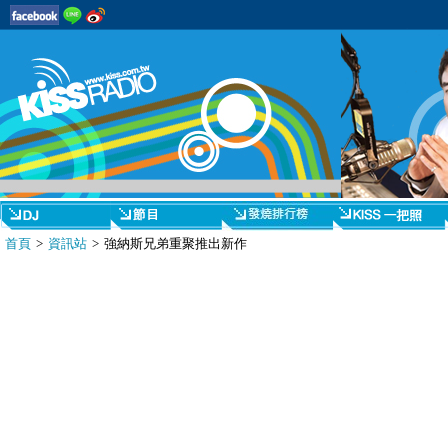
首頁
>
資訊站
> 強納斯兄弟重聚推出新作