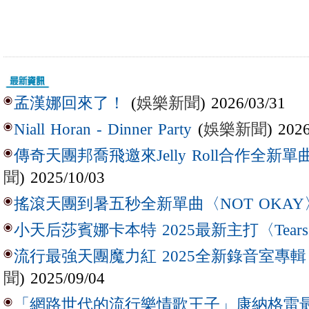
(
娛樂新聞
) 2026/03/31
孟漢娜回來了！
(
娛樂新聞
) 202
Niall Horan - Dinner Party
傳奇天團邦喬飛邀來Jelly Roll合作全新單曲〈L
聞
) 2025/10/03
搖滾天團到暑五秒全新單曲〈NOT OKAY
小天后莎賓娜卡本特 2025最新主打〈Tear
流行最強天團魔力紅 2025全新錄音室專輯【Lov
聞
) 2025/09/04
「網路世代的流行樂情歌王子」康納格雷最新作