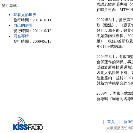
國語老歌新唱專輯《
發行專輯：
在唱片封面、MTV
我看見的世界
2002年8月，發行
發行時間：2013/10/11
歌《體溫》、《寂寞城市
自己的房間
好》反應不俗，雖此
發行時間：2011/10/18
不如前兩張專輯。20
同名專輯
版》，收錄3首新歌
發行時間：2009/06/19
年6月正式約滿。
2004年3月，周蕙
合併運作的關係，再
以致於新專輯遲遲無
因此人氣快速下滑。直
德曼簽約，並於200
與新力博德曼合約至
2009年，周蕙正式
新專輯《周蕙同名專
首頁
新血
|
|
大眾廣播股份有限公司 