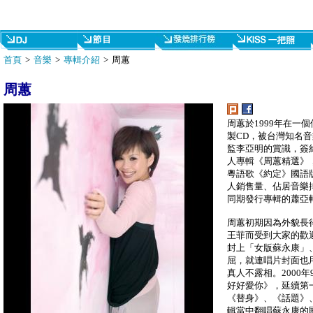
首頁
>
音樂
>
專輯介紹
> 周蕙
周蕙
周蕙於1999年在一
製CD，被台灣知名
監李亞明的賞識，簽
人專輯《周蕙精選》
粵語歌《約定》國語
人銷售量、佔居音樂
同期發行專輯的蕭亞
周蕙初期因為外貌長
王菲而受到大家的歡
封上「女版蘇永康」
屈，就連唱片封面也
真人不露相。2000
好好愛你》，延續第
《替身》、《話題》
輯當中翻唱蘇永康的國