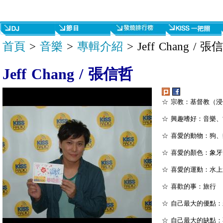
首頁
>
音樂
>
專輯介紹
> Jeff Chang / 張
Jeff Chang / 張信哲
☆ 宗教：基督教（
☆ 興趣嗜好：音樂
☆ 喜愛的動物：狗、
☆ 喜愛的顏色：象牙
☆ 喜愛的運動：水
☆ 喜歡的事：旅行
☆ 自己最大的優點
☆ 自己最大的缺點