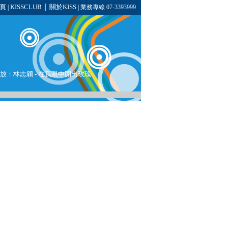
頁
KISSCLUB
關於KISS
|
│
| 業務專線 07-3393999
播放：
林志穎
-
在我眼中開出玫瑰