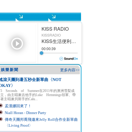
娛樂新聞
更多內容>>
搖滾天團到暑五秒全新單曲〈NOT
OKAY〉
5 Seconds of Summer在2011年的澳洲雪梨成
立，由主唱兼吉他手的Luke Hemmings領軍、帶
著主唱兼貝斯手的Calu...
孟漢娜回來了！
Niall Horan - Dinner Party
傳奇天團邦喬飛邀來Jelly Roll合作全新單曲
〈Living Proof〉