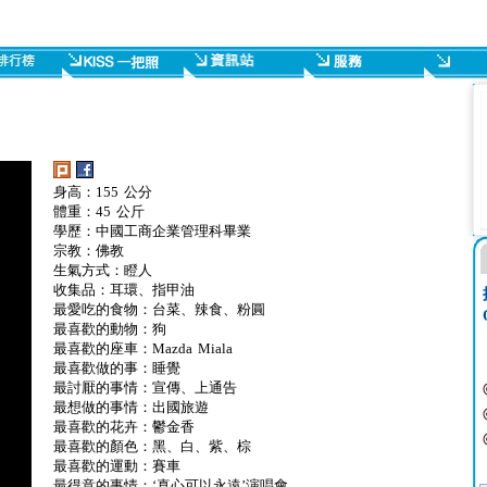
身高：155 公分
體重：45 公斤
學歷：中國工商企業管理科畢業
宗教：佛教
生氣方式：瞪人
收集品：耳環、指甲油
最愛吃的食物：台菜、辣食、粉圓
最喜歡的動物：狗
最喜歡的座車：Mazda Miala
最喜歡做的事：睡覺
最討厭的事情：宣傳、上通告
最想做的事情：出國旅遊
最喜歡的花卉：鬱金香
最喜歡的顏色：黑、白、紫、棕
最喜歡的運動：賽車
最得意的事情：‘真心可以永遠’演唱會