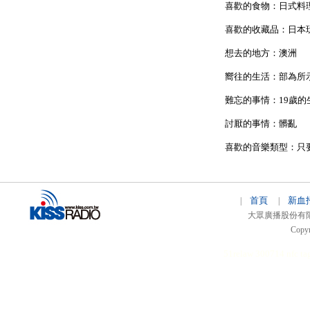
喜歡的食物：日式料
喜歡的收藏品：日本
想去的地方：澳洲
嚮往的生活：部為所
難忘的事情：19歲的
討厭的事情：髒亂
喜歡的音樂類型：只
首頁
新血
|
|
大眾廣播股份有限公司 
Copyr
51relaw
300714
nfc ta