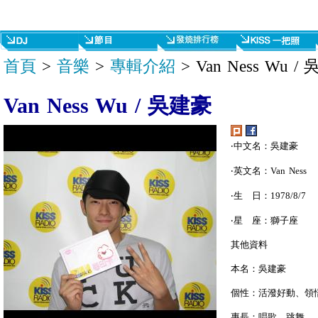
首頁
>
音樂
>
專輯介紹
> Van Ness Wu /
Van Ness Wu / 吳建豪
‧中文名：吳建豪
‧英文名：Van Ness
‧生 日：1978/8/7
‧星 座：獅子座
其他資料
本名：吳建豪
個性：活潑好動、領
專長：唱歌、跳舞