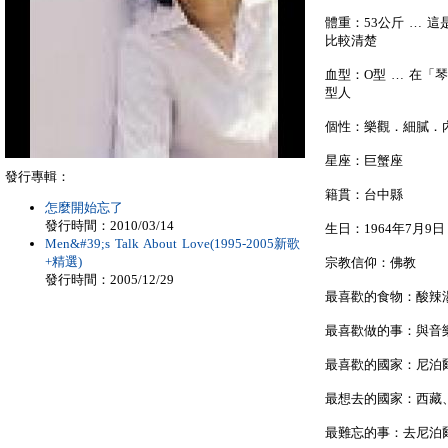
體重：53公斤 … 
比較清楚
血型：O型 … 在「
型人
個性：樂觀．細膩．
星座：巨蟹座
發行專輯：
籍貫：台中縣
怎麼開始忘了
發行時間：2010/03/14
生日：1964年7月9日
Men&#39;s Talk About Love(1995-2005新歌
+精選)
宗教信仰：佛教
發行時間：2005/12/29
最喜歡的食物：酸辣
最喜歡做的事：與音
最喜歡的國家：尼泊
最想去的國家：西藏
最難忘的事：去尼泊