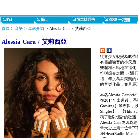
首頁
>
音樂
>
專輯介紹
> Alessia Cara / 艾莉西亞
Alessia Cara / 艾莉西亞
從青少女蛻變為略帶
有靈韻嗓音的小天后，完美
樂歷程不斷地在進化
符與節奏之間，找到
禮、年度葛萊美獎的肯定，
的音樂作品，並且展
本名Alessia Carac
在2014年出道後，憑藉著【
Growing】等專輯，以及【
Singles】、【This 
積了數以億計的歌迷
Alessia Cara
拿大史上第一位拿下
座iHeartRadio Mu