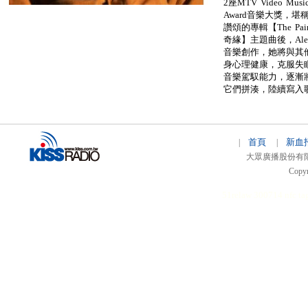
2座MTV Video Mus
Award音樂大獎，
讚頌的專輯【The Pa
奇緣】主題曲後，Ales
音樂創作，她將與其
身心理健康，克服失
音樂駕馭能力，逐漸
它們拼湊，陸續寫入
首頁
新血
|
|
大眾廣播股份有限公司 
Copyr
51relaw
300714
nfc ta