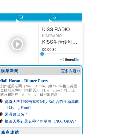
娛樂新聞
更多內容>>
Niall Horan - Dinner Party
創作暖男奈爾（Niall Horan）繼2023年推出英國
金榜冠軍專輯《奈爾秀》（The Show）後，正
式宣布將在 6 月 5 日推出最新...
傳奇天團邦喬飛邀來Jelly Roll合作全新單曲
〈Living Proof〉
孟漢娜回來了！
搖滾天團到暑五秒全新單曲〈NOT OKAY〉
廠商連結