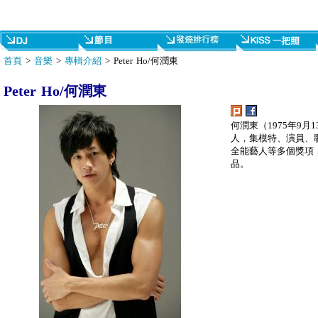
首頁
>
音樂
>
專輯介紹
> Peter Ho/何潤東
Peter Ho/何潤東
何潤東（1975年9
人，集模特、演員、
全能藝人等多個獎項
品。