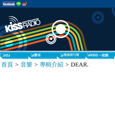
首頁
>
音樂
>
專輯介紹
> DEAR.