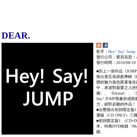
DEAR.
歌手：
Hey! Say! Jump
發行公司：愛貝克思 / a
發行時間：2016/08/19
■距上一張作品《JUMPin
推出第五張原創專輯《D
體的魅力值也跟著進化
中，表達對親愛之人的
施〉、〈Eternal〉
Say! JUMP形象的成熟
力，絕對必聽的作品！
■台壓推出初回限定版1
通版（CD ONLY）三
■初回限定版1 （CD
本。特典DVD收錄〈Ma
鐘。