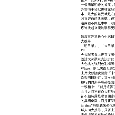
抱末日的來到，因為那
一個簡單明瞭的答案，
外吉他手怪獸也補充解
本，最大的差異就是在
照喜好自己跳著聽，但
這兩種不同版本中，歌
序連接起來能夠聽得更
遠渡重洋追尋心中末日
大搜尋
「明日版」、「末日版
PK
今天記者會上也首度曝
設計大師聶永真設計的「
大色塊的強烈色彩構圖
Where」則以黑白反
上用沈默訴說面對「末
昏與明日彩虹，這次封
旅行的貝斯手瑪莎提出
一致相中: 「就是這
五月天特別在昏天暗地
卻不願特露是哪個國家
的異國奇觀，而是要呈現
in time”時空感
球人肉大搜尋，只要上
兩個場景所在地的粉絲