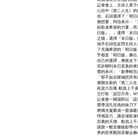
記者會上，主持人黃子
心目中《第二人生》的
信、石頭選擇了「明日
都想要，阿信表示：「
給歌迷希望的力量，而
日版』。」選擇「末日
之隔，選擇『末日版』
他手石頭也反問主持人
了充滿希望的「明日版
乎都是「明日版」勝出
自己的選擇，勇敢走下
至於聊到末日若真的來
聲的表示：「新專輯完
「那不如去賭城把所有
展開全新的『第二人生
耗資六百萬 動員上千
主打歌「諾亞方舟」M
記者會一開場即以「諾
獎導演孔玟燕的操刀下
將燭光凝聚成一股溫暖
悍感染力，讓在場歌迷
百萬的天價、動員上千
跳脫一般音樂錄影帶小
界的世界觀與音樂企圖