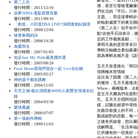
斷發生。一直到311
第二人生
捲，甚至引發核電廠爆
發行時間：2011/12/16
們生活的『平日』只有
追夢3DNA-電影原聲音樂
主題。」而這張專輯於
發行時間：2011/09/16
於輻射威脅下的東京開
「創造」小巨蛋DNA LIVE!!演唱會創紀錄音
《第二人生》似乎命中
發行時間：2009/12/04
點!吉他手石頭表示，
後青春期的詩
定的工作義無返顧，「
發行時間：2008/10/28
果明天真的是世界末日
為愛而生
專輯主軸概念看似嚴肅
發行時間：2007/01/05
因為專輯名稱不是《諾
知足Just My Pride最真傑作選
發行時間：2005/08/26
五月天首度推出「明日版N
Final Home當我們混在一起 Live全紀錄
現兩極末世情緒
發行時間：2005/05/27
這次為了因應《第二人
神的孩子都在跳舞
的僵持，五月天最後決定
發行時間：2004/11/05
Where」兩種版本，
天空之城-復出演唱會40000人創歷史現場全紀
是五月天團員們在面對
錄
扎。五月天主唱阿信說
發行時間：2004/03/30
樣，試圖在絕望中尋找
愛情萬歲
在曲目銜接上的不同，
發行時間：2000/07/07
觀或絕對的悲觀，每一
第一張創作專輯
之後有所啟發，想出屬
發行時間：1999/11/03
信解釋道。「生活幸福
己所擁有的一切美好；