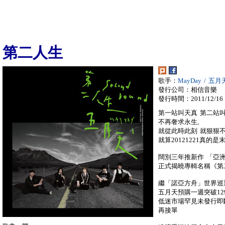
第二人生
歌手：
MayDay / 五月
發行公司：相信音樂
發行時間：2011/12/16
第一站叫天真 第二站
不再奢求永生,
就從此時此刻 就狠狠
就算20121221真的
闊別三年推新作 「亞
正式揭曉專輯名稱《第
繼「諾亞方舟」世界巡
五月天預購一週突破12
低迷市場罕見未發行即
再接單