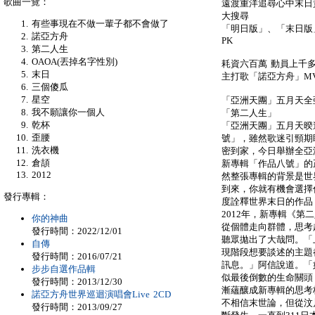
歌曲一覽：
遠渡重洋追尋心中末日
大搜尋
有些事現在不做一輩子都不會做了
「明日版」、「末日版
諾亞方舟
PK
第二人生
OAOA(丟掉名字性別)
耗資六百萬 動員上千
末日
主打歌「諾亞方舟」M
三個傻瓜
星空
「亞洲天團」五月天全
我不願讓你一個人
「第二人生」
乾杯
「亞洲天團」五月天暌違
歪腰
號」，雖然歌迷引頸期
洗衣機
密到家，今日舉辦全亞
倉頡
新專輯「作品八號」的
2012
然整張專輯的背景是世
到來，你就有機會選擇
發行專輯：
度詮釋世界末日的作品
2012年，新專輯《
你的神曲
從個體走向群體，思考
發行時間：2022/12/01
聽眾拋出了大哉問。「
自傳
現階段想要談述的主題
發行時間：2016/07/21
訊息。」阿信說道。「
步步自選作品輯
似最後倒數的生命關頭
發行時間：2013/12/30
漸蘊釀成新專輯的思考
諾亞方舟世界巡迴演唱會Live 2CD
不相信末世論，但從汶
發行時間：2013/09/27