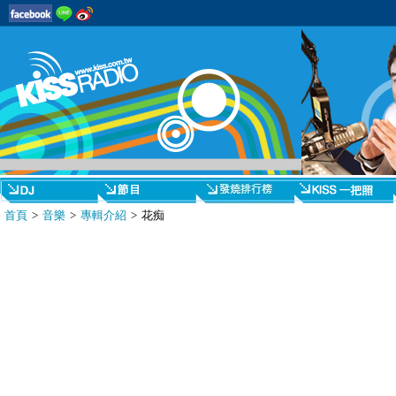
首頁
>
音樂
>
專輯介紹
> 花痴