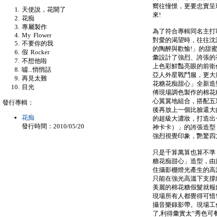
嚮往憧憬，更要忠實呈
天使說，花開了
來!
花痴
專屬製作
為了符合專輯同名主打
My Flower
對愛的渴望時，往往沈
不要你的我
的陶醉與歡愉!」的甜
假 Rocker
彙設計了強烈、誇張的
不想他啦
上色彩鮮豔亮眼的前衛仿日
噓...悄悄話
亞人外星戰鬥服，更大
再見太難
花糖花痴甜心」全新造
目光
傅現場調色製作的棉花
心翼翼地組合，搭配五
發行專輯：
後再放上一個比臉還大
花痴
的超級大濃妝，打造出一
發行時間：2010/05/20
神卡卡）」的誇張造型
強烈視覺印象，艷驚四
只是千算萬算也算不準
糖花痴甜心」造型，由
住攝影棚燈光產生的高
只能在強光高溫下支撐
美麗的棉花糖假髮就報
現場所有人都覺得可惜
攝音樂錄影帶。現場工
了,利得彙實太”秀色