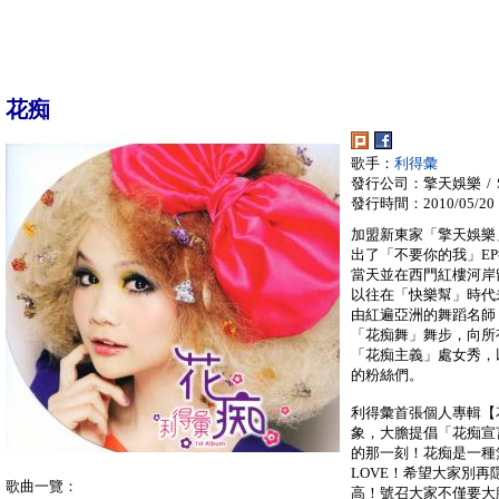
花痴
歌手：
利得彙
發行公司：擎天娛樂 / S
發行時間：2010/05/20
加盟新東家「擎天娛樂
出了「不要你的我」E
當天並在西門紅樓河岸
以往在「快樂幫」時代
由紅遍亞洲的舞蹈名師「
「花痴舞」舞步，向所
「花痴主義」處女秀，
的粉絲們。
利得彙首張個人專輯【
象，大膽提倡「花痴宣
的那一刻！花痴是一種無
LOVE！希望大家別
歌曲一覽：
高！號召大家不僅要大