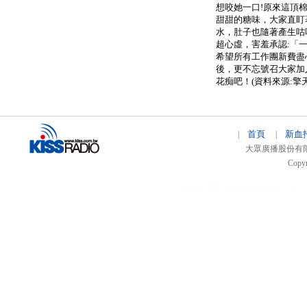
想咬她一口!原來這頂
甜甜的糖味，大家直盯
水，肚子也隨著產生咕
超心虛，害羞承認:「
希望所有工作團新費盡
後，更不忘號召大家加
花痴吧！(資料來源:擎
首頁
新血
|
|
大眾廣播股份有限公司 
Copyr
51relaw
300714
nfc tag
smart card 