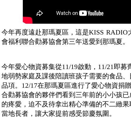
今年再度遠赴那瑪夏區，這是KISS RADIO
會福利聯合勸募協會第三年送愛到那瑪夏。
今年愛心物資募集從11/19啟動，11/21
地弱勢家庭及課後陪讀班孩子需要的食品、
品項。12/17在那瑪夏區進行了愛心物資捐贈儀
合勸募協會的夥伴們看到三年前的小小孩已
的疼愛，迫不及待拿出精心準備的不二緻果
當地長者，讓大家提前感受節慶氛圍。