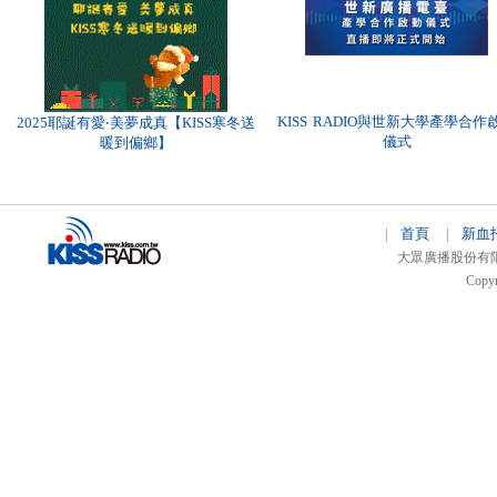
KISS RADIO與世新大學產學合作
2025耶誕有愛‧美夢成真【KISS寒冬送
儀式
暖到偏鄉】
首頁
新血
|
|
大眾廣播股份有限公司 
Copyr