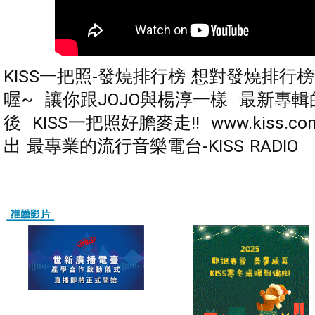
KISS一把照-發燒排行榜 想對發燒排行榜
喔~  讓你跟JOJO與楊淳一樣  最新專
後  KISS一把照好膽麥走!!  www.kiss.co
出 最專業的流行音樂電台-KISS RADIO