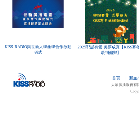
KISS RADIO與世新大學產學合作啟動
2025耶誕有愛‧美夢成真【KISS寒
儀式
暖到偏鄉】
首頁
新血
|
|
大眾廣播股份有限公司 
Copyr