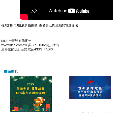
強尼與H.T.J組成男孩團體 團名是以周星馳的電影命名
KISS一把照好膽麥走
www.kiss.com.tw 與 YouTube同步播出
最專業的流行音樂電台-KISS RADIO