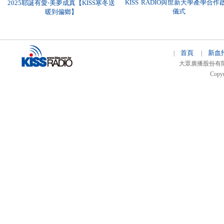
KISS RADIO與世新大學產學合作
2025耶誕有愛‧美夢成真【KISS寒冬送
儀式
暖到偏鄉】
首頁
新血
|
|
大眾廣播股份有限公司 
Copyr